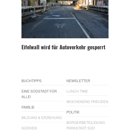
Eifelwall wird für Autoverkehr gesperrt
BUCHTIPPS
NEWSLETTER
EINE SÜDSTADT FÜR
LUNCH TIME
ALLE!
WOCHENEND-FREUDEN
FAMILIE
POLITIK
BILDUNG & ERZIEHUNG
BÜRGERBETEILIGUNG
SÜDKIDS
PARKSTADT SÜD