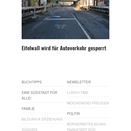
Eifelwall wird für Autoverkehr gesperrt
BUCHTIPPS
NEWSLETTER
EINE SÜDSTADT FÜR
LUNCH TIME
ALLE!
WOCHENEND-FREUDEN
FAMILIE
POLITIK
BILDUNG & ERZIEHUNG
BÜRGERBETEILIGUNG
SÜDKIDS
PARKSTADT SÜD