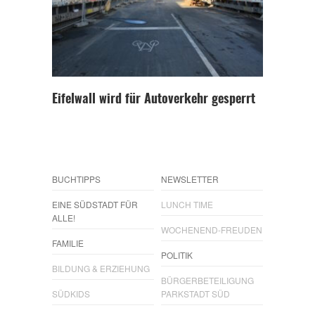
Eifelwall wird für Autoverkehr gesperrt
BUCHTIPPS
NEWSLETTER
EINE SÜDSTADT FÜR
LUNCH TIME
ALLE!
WOCHENEND-FREUDEN
FAMILIE
POLITIK
BILDUNG & ERZIEHUNG
BÜRGERBETEILIGUNG
SÜDKIDS
PARKSTADT SÜD