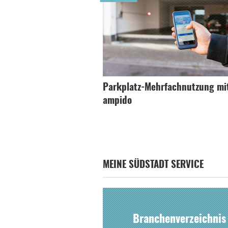
Parkplatz-Mehrfachnutzung mi
ampido
MEINE SÜDSTADT SERVICE
Branchenverzeichnis