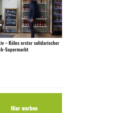
iv – Kölns erster solidarischer
ch-Supermarkt
Hier werben