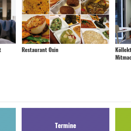
t
Restaurant Oxin
Köllekt
Mitma
Termine