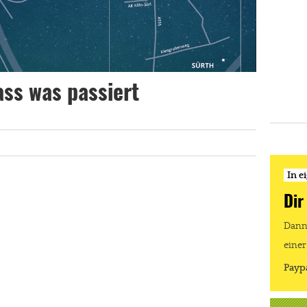
ass was passiert
In e
Dir
Dann 
einer
Payp