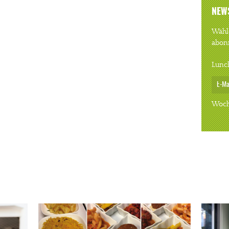
NEW
Wähle
abon
Lunc
Woch