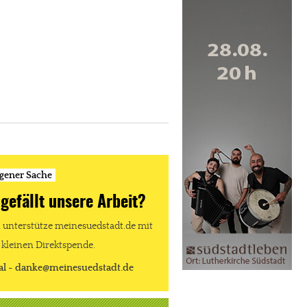
igener Sache
 gefällt unsere Arbeit?
unterstütze meinesuedstadt.de mit
 kleinen Direktspende.
al - danke@meinesuedstadt.de