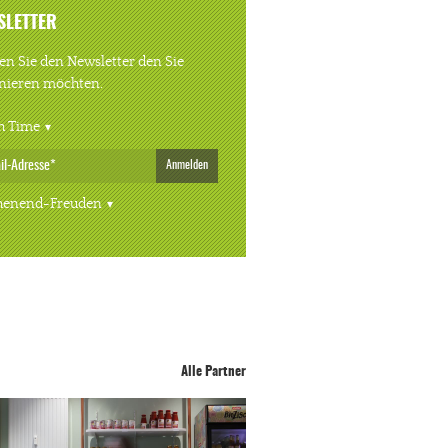
SLETTER
n Sie den Newsletter den Sie
nieren möchten.
h Time
Anmelden
enend-Freuden
Alle Partner