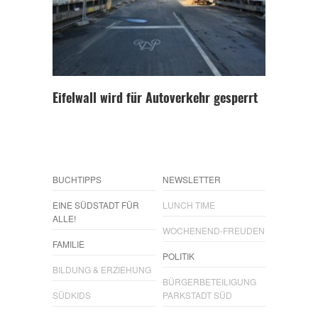
Eifelwall wird für Autoverkehr gesperrt
BUCHTIPPS
NEWSLETTER
EINE SÜDSTADT FÜR
LUNCH TIME
ALLE!
WOCHENEND-FREUDEN
FAMILIE
POLITIK
BILDUNG & ERZIEHUNG
BÜRGERBETEILIGUNG
SÜDKIDS
PARKSTADT SÜD