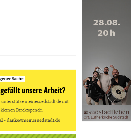
igener Sache
 gefällt unsere Arbeit?
unterstütze meinesuedstadt.de mit
 kleinen Direktspende.
al - danke@meinesuedstadt.de