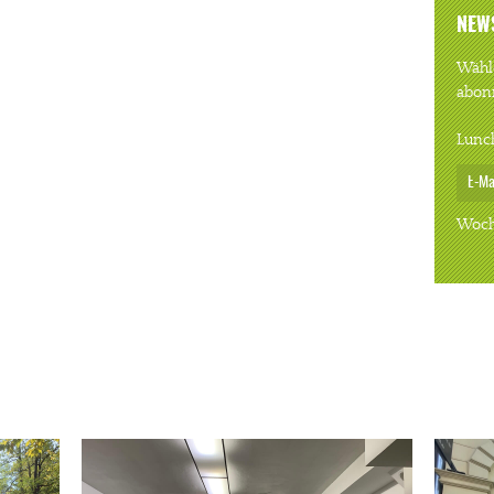
NEW
Wähle
abon
Lunc
Woch