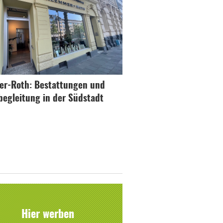
r-Roth: Bestattungen und
begleitung in der Südstadt
Hier werben