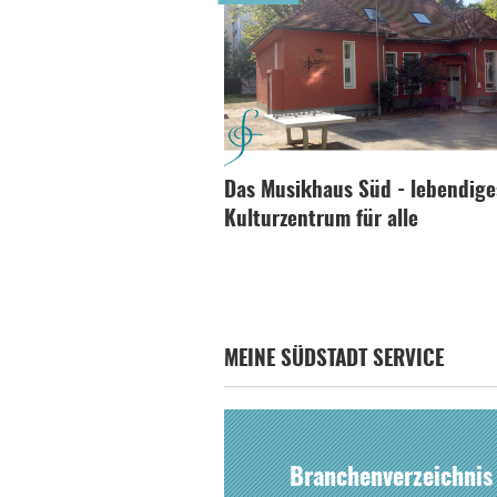
Das Musikhaus Süd - lebendige
Kulturzentrum für alle
MEINE SÜDSTADT SERVICE
Branchenverzeichnis