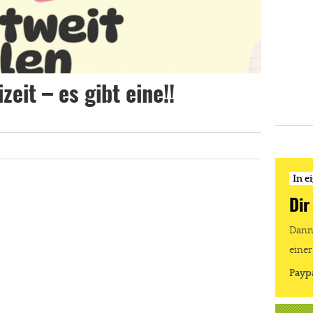
zeit – es gibt eine!!
In e
Dir
Dann 
einer
Payp