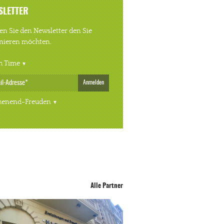
SLETTER
n Sie den Newsletter den Sie
nieren möchten.
h Time
Anmelden
enend-Freuden
Alle Partner