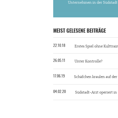
Unternehmen in der Südstadt
MEIST GELESENE BEITRÄGE
22.10.18
Erstes Spiel ohne Kulttra
26.05.11
Unter Kontrolle?
17.06.19
Schäfchen kraulen auf de
04.02.20
Südstadt-Arzt operiert i