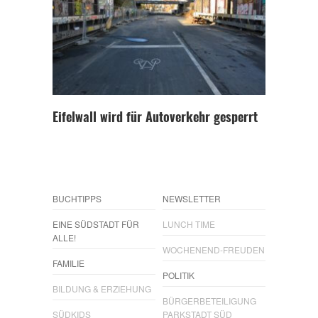
Eifelwall wird für Autoverkehr gesperrt
BUCHTIPPS
NEWSLETTER
EINE SÜDSTADT FÜR
LUNCH TIME
ALLE!
WOCHENEND-FREUDEN
FAMILIE
POLITIK
BILDUNG & ERZIEHUNG
BÜRGERBETEILIGUNG
SÜDKIDS
PARKSTADT SÜD