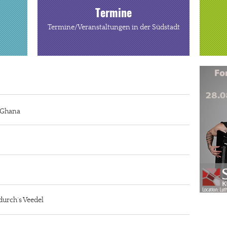
Termine
Termine/Veranstaltungen in der Südstadt
n Ghana
durch´s Veedel