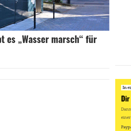
bt es „Wasser marsch“ für
In e
Dir
Dann 
einer
Payp