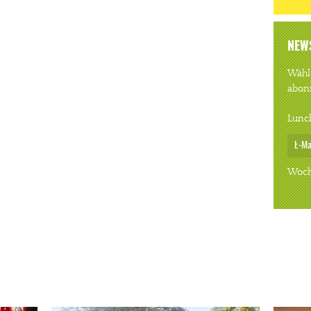
NEW
Wähle
abon
Lunc
Woch