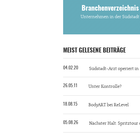
Branchenverzeichnis
Unternehmen in der Südstadt
MEIST GELESENE BEITRÄGE
04.02.20
Südstadt-Arzt operiert i
26.05.11
Unter Kontrolle?
18.08.15
BodyART bei ReLevel
05.08.26
Nächster Halt: Spritztour 