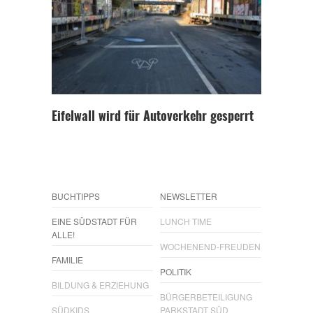
Eifelwall wird für Autoverkehr gesperrt
BUCHTIPPS
NEWSLETTER
EINE SÜDSTADT FÜR
LUNCH TIME
ALLE!
WOCHENEND-FREUDEN
FAMILIE
POLITIK
BILDUNG & ERZIEHUNG
BÜRGERBETEILIGUNG
SÜDKIDS
PARKSTADT SÜD