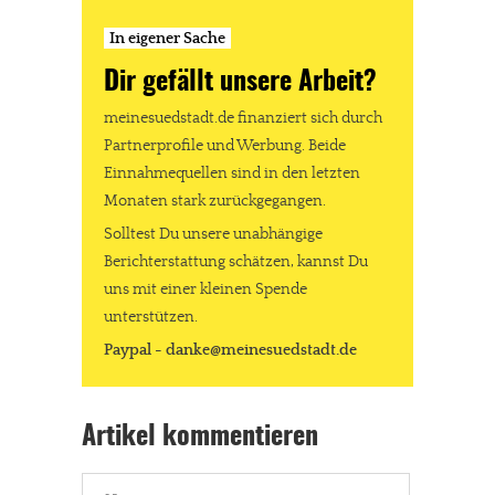
In eigener Sache
Dir gefällt unsere Arbeit?
JETZT SPENDEN
Schon erledigt!
meinesuedstadt.de finanziert sich durch
Partnerprofile und Werbung. Beide
Einnahmequellen sind in den letzten
Monaten stark zurückgegangen.
Solltest Du unsere unabhängige
Berichterstattung schätzen, kannst Du
uns mit einer kleinen Spende
unterstützen.
Paypal - danke@meinesuedstadt.de
Artikel kommentieren