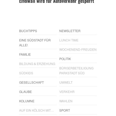
Eifelwall wird für Autoverkehr gesperrt
BUCHTIPPS
NEWSLETTER
EINE SÜDSTADT FÜR
LUNCH TIME
ALLE!
WOCHENEND-FREUDEN
FAMILIE
POLITIK
BILDUNG & ERZIEHUNG
BÜRGERBETEILIGUNG
SÜDKIDS
PARKSTADT SÜD
GESELLSCHAFT
UMWELT
GLAUBE
VERKEHR
KOLUMNE
WAHLEN
AUF EIN KÖLSCH MIT…
SPORT