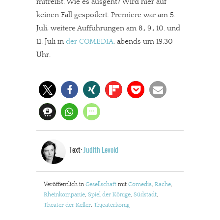
mitreißt. Wie es ausgeht? Wird hier auf
keinen Fall gespoilert. Premiere war am 5.
Juli, weitere Aufführungen am 8., 9., 10. und
11. Juli in
der COMEDIA
, abends um 19:30
Uhr.
In eigener Sache
Dir gefällt unsere Arbeit?
meinesuedstadt.de finanziert sich durch Partnerprofile und
Text:
Judith Levold
Werbung. Beide Einnahmequellen sind in den letzten Monaten
stark zurückgegangen.
Veröffentlich in
Gesellschaft
mit
Comedia
,
Rache
,
Solltest Du unsere unabhängige Berichterstattung schätzen,
Rheinkompanie
,
Spiel der Könige
,
Südstadt
,
kannst Du uns mit einer kleinen Spende unterstützen.
Theater der Keller
,
Thjeaterkönig
Paypal - danke@meinesuedstadt.de