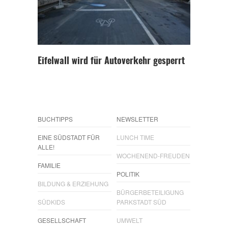
Eifelwall wird für Autoverkehr gesperrt
BUCHTIPPS
NEWSLETTER
EINE SÜDSTADT FÜR
LUNCH TIME
ALLE!
WOCHENEND-FREUDEN
FAMILIE
POLITIK
BILDUNG & ERZIEHUNG
BÜRGERBETEILIGUNG
SÜDKIDS
PARKSTADT SÜD
GESELLSCHAFT
UMWELT