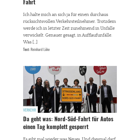
Fahrt
Ich halte mich an sich ja für einen durchaus
rücksichtsvollen Verkehrsteilnehmer. Trotzdem
werde ich in letzter Zeit zunehmend in Unfälle
verwickelt. Genauer gesagt, in Aufflaufunfälle.
Was […]
Text:
Reinhard Lüke
VERKEHR
Da geht was: Nord-Süd-Fahrt für Autos
einen Tag komplett gesperrt
Es gibt mal wieder was Neues. Und diesmal darf