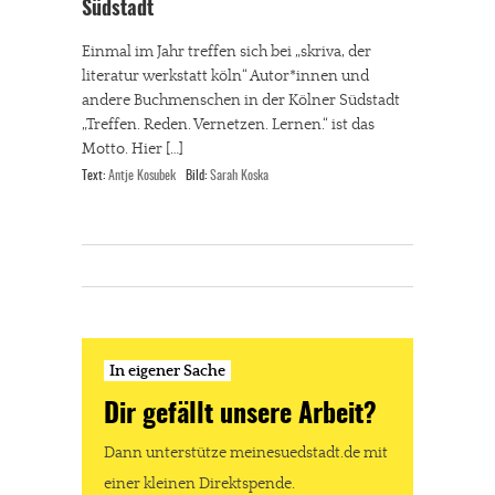
Südstadt
Einmal im Jahr treffen sich bei „skriva, der
literatur werkstatt köln“ Autor*innen und
andere Buchmenschen in der Kölner Südstadt
„Treffen. Reden. Vernetzen. Lernen.“ ist das
Motto. Hier […]
Text:
Antje Kosubek
Bild:
Sarah Koska
In eigener Sache
Dir gefällt unsere Arbeit?
Dann unterstütze meinesuedstadt.de mit
einer kleinen Direktspende.