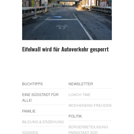
Eifelwall wird für Autoverkehr gesperrt
BUCHTIPPS
NEWSLETTER
EINE SÜDSTADT FÜR
LUNCH TIME
ALLE!
WOCHENEND-FREUDEN
FAMILIE
POLITIK
BILDUNG & ERZIEHUNG
BÜRGERBETEILIGUNG
SÜDKIDS
PARKSTADT SÜD