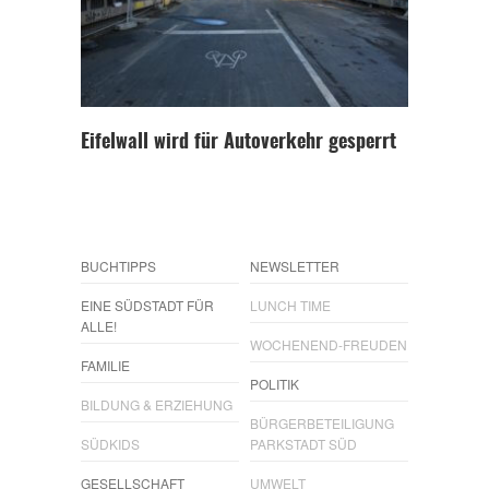
Eifelwall wird für Autoverkehr gesperrt
BUCHTIPPS
NEWSLETTER
EINE SÜDSTADT FÜR
LUNCH TIME
ALLE!
WOCHENEND-FREUDEN
FAMILIE
POLITIK
BILDUNG & ERZIEHUNG
BÜRGERBETEILIGUNG
SÜDKIDS
PARKSTADT SÜD
GESELLSCHAFT
UMWELT