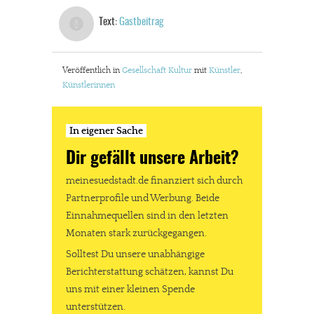
Text:
Gastbeitrag
In eigener Sache
Dir gefällt unsere Arbeit?
Veröffentlich in
Gesellschaft
Kultur
mit
Künstler
,
Künstlerinnen
meinesuedstadt.de finanziert sich durch Partnerprofile und
Werbung. Beide Einnahmequellen sind in den letzten Monaten
In eigener Sache
stark zurückgegangen.
Dir gefällt unsere Arbeit?
Solltest Du unsere unabhängige Berichterstattung schätzen,
kannst Du uns mit einer kleinen Spende unterstützen.
meinesuedstadt.de finanziert sich durch
Partnerprofile und Werbung. Beide
Paypal - danke@meinesuedstadt.de
Einnahmequellen sind in den letzten
Monaten stark zurückgegangen.
JETZT SPENDEN
Schon erledigt!
Solltest Du unsere unabhängige
Berichterstattung schätzen, kannst Du
uns mit einer kleinen Spende
unterstützen.