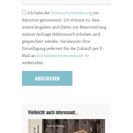
Ich habe die
Datenschutzerklärung
zur
Kenntnis genommen. Ich stimme zu, dass
meine Angaben und Daten zur Beantwortung
meiner Anfrage elektronisch erhoben und
gespeichert werden. Sie können Ihre
Einwilligung jederzeit für die Zukunft per E-
Mail an
kontakt
@meinesuedstadt.de
widerrufen.
In eigener Sache
Dir gefällt unsere Arbeit?
meinesuedstadt.de finanziert sich durch Partnerprofile und
Werbung. Beide Einnahmequellen sind in den letzten Monaten
stark zurückgegangen.
Vielleicht auch interessant…
Solltest Du unsere unabhängige Berichterstattung schätzen,
kannst Du uns mit einer kleinen Spende unterstützen.
Paypal - danke@meinesuedstadt.de