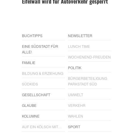
Eifelwall wird für Autoverkehr gesperrt
BUCHTIPPS
NEWSLETTER
EINE SÜDSTADT FÜR
LUNCH TIME
ALLE!
WOCHENEND-FREUDEN
FAMILIE
POLITIK
BILDUNG & ERZIEHUNG
BÜRGERBETEILIGUNG
SÜDKIDS
PARKSTADT SÜD
GESELLSCHAFT
UMWELT
GLAUBE
VERKEHR
KOLUMNE
WAHLEN
AUF EIN KÖLSCH MIT…
SPORT