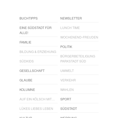
BUCHTIPPS
NEWSLETTER
EINE SÜDSTADT FÜR
LUNCH TIME
ALLE!
WOCHENEND-FREUDEN
FAMILIE
POLITIK
BILDUNG & ERZIEHUNG
BÜRGERBETEILIGUNG
SÜDKIDS
PARKSTADT SÜD
GESELLSCHAFT
UMWELT
GLAUBE
VERKEHR
KOLUMNE
WAHLEN
AUF EIN KÖLSCH MIT…
SPORT
LÜKES LIEBES LEBEN
SÜDSTADT
KULTUR
WERBUNG