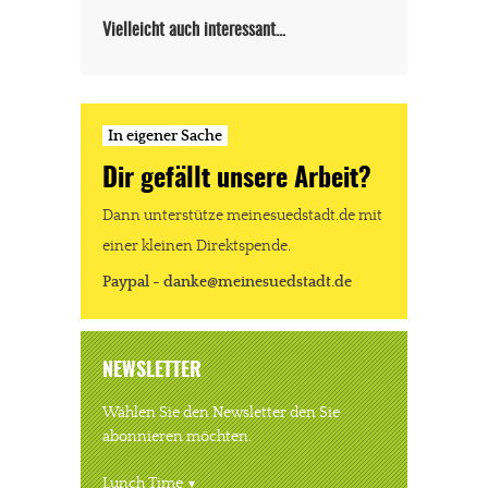
Dir gefällt unsere Arbeit?
Vielleicht auch interessant…
meinesuedstadt.de finanziert sich durch Partnerprofile und
Werbung. Beide Einnahmequellen sind in den letzten Monaten
stark zurückgegangen.
In eigener Sache
Solltest Du unsere unabhängige Berichterstattung schätzen,
Dir gefällt unsere Arbeit?
kannst Du uns mit einer kleinen Spende unterstützen.
Paypal - danke@meinesuedstadt.de
Dann unterstütze meinesuedstadt.de mit
einer kleinen Direktspende.
Paypal - danke@meinesuedstadt.de
JETZT SPENDEN
Schon erledigt!
NEWSLETTER
Wählen Sie den Newsletter den Sie
abonnieren möchten.
Lunch Time