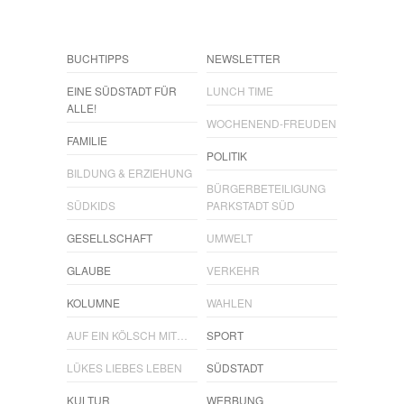
BUCHTIPPS
NEWSLETTER
EINE SÜDSTADT FÜR
LUNCH TIME
ALLE!
WOCHENEND-FREUDEN
FAMILIE
POLITIK
BILDUNG & ERZIEHUNG
BÜRGERBETEILIGUNG
SÜDKIDS
PARKSTADT SÜD
GESELLSCHAFT
UMWELT
GLAUBE
VERKEHR
KOLUMNE
WAHLEN
AUF EIN KÖLSCH MIT…
SPORT
LÜKES LIEBES LEBEN
SÜDSTADT
KULTUR
WERBUNG