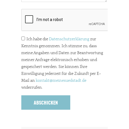
Ich habe die
Datenschutzerklärung
zur
Kenntnis genommen. Ich stimme zu, dass
meine Angaben und Daten zur Beantwortung
In eigener Sache
meiner Anfrage elektronisch erhoben und
Dir gefällt unsere Arbeit?
gespeichert werden. Sie können Ihre
Einwilligung jederzeit für die Zukunft per E-
meinesuedstadt.de finanziert sich durch Partnerprofile und
Mail an
kontakt
@meinesuedstadt.de
Werbung. Beide Einnahmequellen sind in den letzten Monaten
widerrufen.
stark zurückgegangen.
Solltest Du unsere unabhängige Berichterstattung schätzen,
kannst Du uns mit einer kleinen Spende unterstützen.
Paypal - danke@meinesuedstadt.de