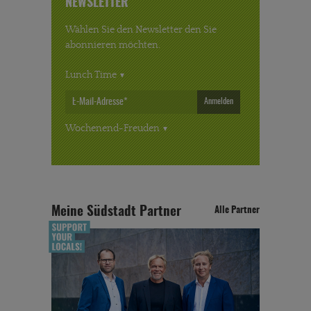
NEWSLETTER
Wählen Sie den Newsletter den Sie
abonnieren möchten.
Lunch Time
Anmelden
Wochenend-Freuden
Meine Südstadt Partner
Alle Partner