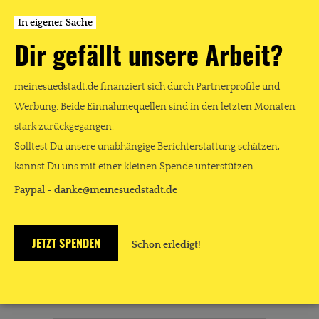
Bonner Straße/Chlodwigplatz, die das Fest
In eigener Sache
veranstaltet, eine Verlosung. Über 300
Preise haben die ortsansässigen
Dir gefällt unsere Arbeit?
Geschäftsleute spendiert. Der Hauptpreis,
ein E-Bike von Stadtrad, wechselte schon
meinesuedstadt.de finanziert sich durch Partnerprofile und
am Samstagnachmittag den Besitzer. Und
Werbung. Beide Einnahmequellen sind in den letzten Monaten
als dann später auch noch Querbeat und
stark zurückgegangen.
Björn Heuser musikalisch die kölsche Seele
Solltest Du unsere unabhängige Berichterstattung schätzen,
streicheln, haben eigentlich alle alles richtig
kannst Du uns mit einer kleinen Spende unterstützen.
gemacht. Ein schönes Fest. Gerne wieder.
Paypal - danke@meinesuedstadt.de
JETZT SPENDEN
Schon erledigt!