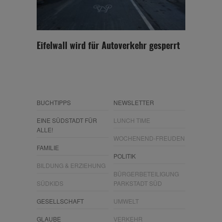
Eifelwall wird für Autoverkehr gesperrt
BUCHTIPPS
NEWSLETTER
EINE SÜDSTADT FÜR
LUNCH TIME
ALLE!
WOCHENEND-FREUDEN
FAMILIE
POLITIK
BILDUNG & ERZIEHUNG
BÜRGERBETEILIGUNG
SÜDKIDS
PARKSTADT SÜD
GESELLSCHAFT
UMWELT
GLAUBE
VERKEHR