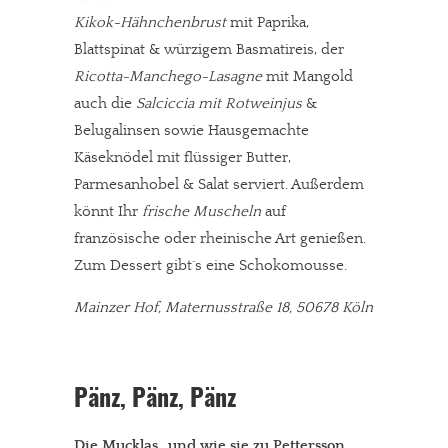
Kikok-Hähnchenbrust
mit Paprika,
Blattspinat & würzigem Basmatireis, der
Ricotta-Manchego-Lasagne
mit Mangold
auch die
Salciccia mit Rotweinjus
&
Belugalinsen sowie Hausgemachte
Käseknödel mit flüssiger Butter,
Parmesanhobel & Salat serviert. Außerdem
könnt Ihr
frische Muscheln
auf
französische oder rheinische Art genießen.
Zum Dessert gibt´s eine Schokomousse.
Mainzer Hof, Maternusstraße 18, 50678 Köln
Pänz, Pänz, Pänz
Die Mucklas…und wie sie zu Pettersson