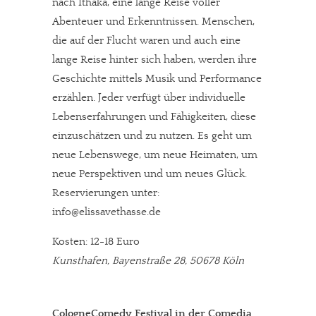
nach Ithaka, eine lange Reise voller
Solltest Du unsere unabhängige Berichterstattung schätzen,
Abenteuer und Erkenntnissen. Menschen,
kannst Du uns mit einer kleinen Spende unterstützen.
die auf der Flucht waren und auch eine
Paypal - danke@meinesuedstadt.de
lange Reise hinter sich haben, werden ihre
Geschichte mittels Musik und Performance
erzählen. Jeder verfügt über individuelle
JETZT SPENDEN
Schon erledigt!
Lebenserfahrungen und Fähigkeiten, diese
einzuschätzen und zu nutzen. Es geht um
neue Lebenswege, um neue Heimaten, um
neue Perspektiven und um neues Glück.
Reservierungen unter:
info@elissavethasse.de
Kosten: 12-18 Euro
Kunsthafen, Bayenstraße 28, 50678 Köln
CologneComedy Festival in der Comedia