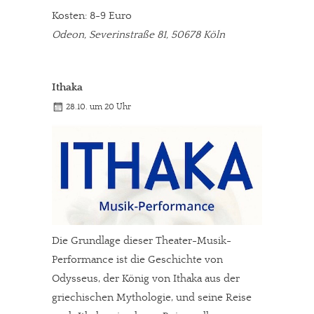
Kosten: 8-9 Euro
Odeon, Severinstraße 81, 50678 Köln
Ithaka
28.10. um 20 Uhr
In eigener Sache
Dir gefällt unsere Arbeit?
Die Grundlage dieser Theater-Musik-
Performance ist die Geschichte von
meinesuedstadt.de finanziert sich durch Partnerprofile und
Odysseus, der König von Ithaka aus der
Werbung. Beide Einnahmequellen sind in den letzten Monaten
griechischen Mythologie, und seine Reise
stark zurückgegangen.