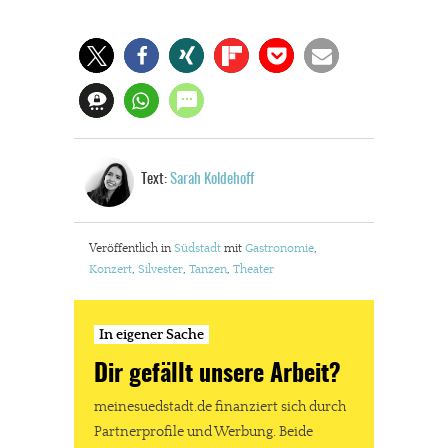
Text:
Sarah Koldehoff
Veröffentlich in
Südstadt
mit
Gastronomie
,
Konzert
,
Silvester
,
Tanzen
,
Theater
In eigener Sache
Dir gefällt unsere Arbeit?
meinesuedstadt.de finanziert sich durch
Partnerprofile und Werbung. Beide