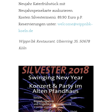
Neujahr Katerfrühstück mit
Neujahrspeisekarte auskurieren.
Kosten Silvestermenü: 89,90 Euro p.P.
Reservierungen unter:
welcome@wippnbk-
koeln.de
Wippn’bk Restaurant, Ubierring 35, 50678
Köln