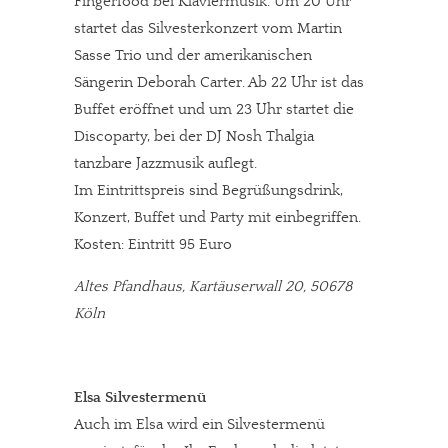
Fingerfood bei Klaviermusik. Um 20 Uhr
startet das Silvesterkonzert vom Martin
Sasse Trio und der amerikanischen
Sängerin Deborah Carter. Ab 22 Uhr ist das
Buffet eröffnet und um 23 Uhr startet die
Discoparty, bei der DJ Nosh Thalgia
tanzbare Jazzmusik auflegt.
Im Eintrittspreis sind Begrüßungsdrink,
Konzert, Buffet und Party mit einbegriffen.
Kosten: Eintritt 95 Euro
Altes Pfandhaus, Kartäuserwall 20, 50678
In eigener Sache
Köln
Dir gefällt unsere Arbeit?
meinesuedstadt.de finanziert sich durch Partnerprofile und
Elsa Silvestermenü
Werbung. Beide Einnahmequellen sind in den letzten Monaten
Auch im Elsa wird ein Silvestermenü
stark zurückgegangen.