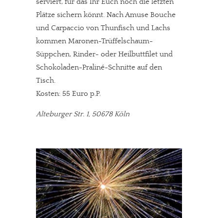
serviert, für das Ihr Euch noch die letzten
Solltest Du unsere unabhängige Berichterstattung schätzen,
Plätze sichern könnt. Nach Amuse Bouche
kannst Du uns mit einer kleinen Spende unterstützen.
und Carpaccio von Thunfisch und Lachs
Paypal - danke@meinesuedstadt.de
kommen Maronen-Trüffelschaum-
Süppchen, Rinder- oder Heilbuttfilet und
Schokoladen-Praliné-Schnitte auf den
JETZT SPENDEN
Schon erledigt!
Tisch.
Kosten: 55 Euro p.P.
Alteburger Str. 1, 50678 Köln