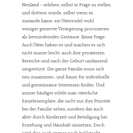
Neuland – erleben, selbst in Frage zu stellen
Dir gefällt unsere Arbeit?
und drittens würde, selbst wenn es
zustande käme, ein Vaterrudel wohl
meinesuedstadt.de finanziert sich durch Partnerprofile und
weniger genervte Verärgerung provozieren
Werbung. Beide Einnahmequellen sind in den letzten Monaten
als bewunderndes Gestaune. Keine Frage:
stark zurückgegangen.
Auch Väter haben es und machen es sich
Solltest Du unsere unabhängige Berichterstattung schätzen,
nicht immer leicht, auch ihre privatesten
kannst Du uns mit einer kleinen Spende unterstützen.
Bereiche sind nach der Geburt umfassend
Paypal - danke@meinesuedstadt.de
umgestürzt. Die ganze Familie muss sich
neu zusammen- und Raum für individuelle
und gemeinsame Interessen finden. Und
JETZT SPENDEN
Schon erledigt!
immer häufiger erlebt man väterliche
Einzelexemplare, die nicht nur ihre Priorität
bei der Familie sehen, sondern das auch
aktiv durch Kinderzeit und Beteiligung bei
Erziehung und Haushalt umsetzen. Doch