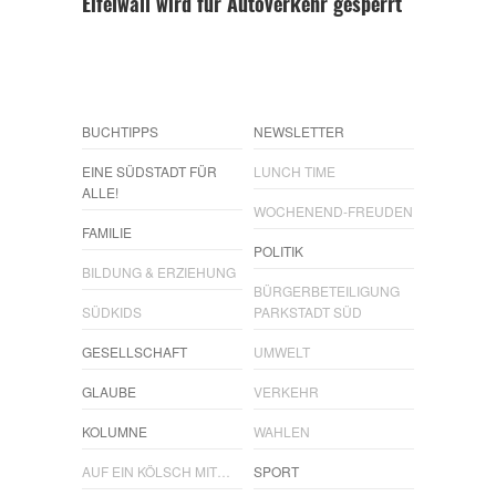
Eifelwall wird für Autoverkehr gesperrt
BUCHTIPPS
NEWSLETTER
EINE SÜDSTADT FÜR
LUNCH TIME
ALLE!
WOCHENEND-FREUDEN
FAMILIE
POLITIK
BILDUNG & ERZIEHUNG
BÜRGERBETEILIGUNG
SÜDKIDS
PARKSTADT SÜD
GESELLSCHAFT
UMWELT
GLAUBE
VERKEHR
KOLUMNE
WAHLEN
AUF EIN KÖLSCH MIT…
SPORT