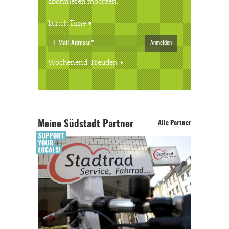
abonnieren möchten.
Lunch Time
Anmelden
Wochenend-Freuden
Meine Südstadt Partner
Alle Partner