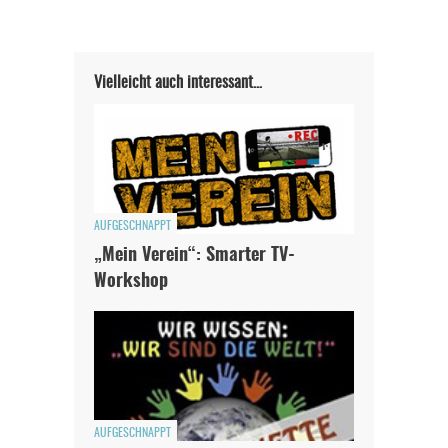
Solltest Du unsere unabhängige Berichterstattung schätzen,
kannst Du uns mit einer kleinen Spende unterstützen.
Vielleicht auch interessant…
Paypal - danke@meinesuedstadt.de
JETZT SPENDEN
Schon erledigt!
AUFGESCHNAPPT
„Mein Verein“: Smarter TV-
Workshop
AUFGESCHNAPPT