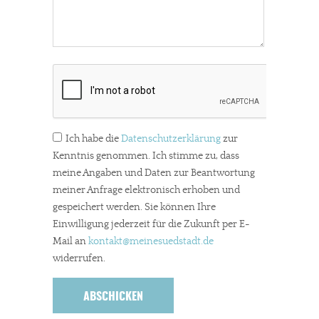
Ich habe die
Datenschutzerklärung
zur
Kenntnis genommen. Ich stimme zu, dass
meine Angaben und Daten zur Beantwortung
meiner Anfrage elektronisch erhoben und
gespeichert werden. Sie können Ihre
In eigener Sache
Einwilligung jederzeit für die Zukunft per E-
Mail an
kontakt
@meinesuedstadt.de
Dir gefällt unsere Arbeit?
widerrufen.
meinesuedstadt.de finanziert sich durch Partnerprofile und
Werbung. Beide Einnahmequellen sind in den letzten Monaten
stark zurückgegangen.