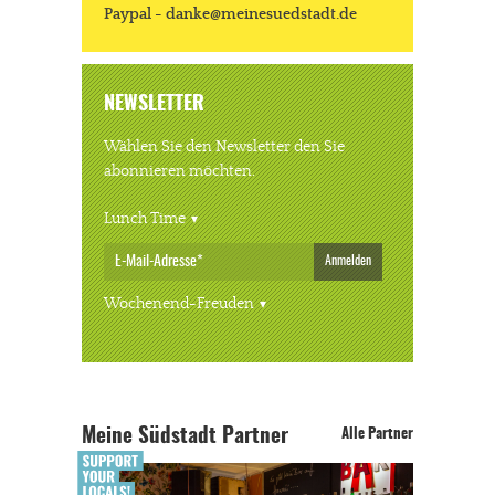
Paypal - danke@meinesuedstadt.de
NEWSLETTER
Wählen Sie den Newsletter den Sie
abonnieren möchten.
Lunch Time
Anmelden
Wochenend-Freuden
Meine Südstadt Partner
Alle Partner