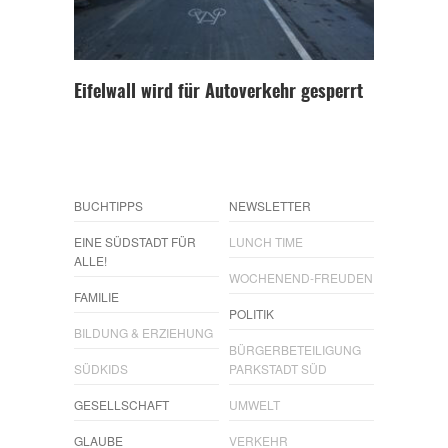
Eifelwall wird für Autoverkehr gesperrt
BUCHTIPPS
NEWSLETTER
EINE SÜDSTADT FÜR
LUNCH TIME
ALLE!
WOCHENEND-FREUDEN
FAMILIE
POLITIK
BILDUNG & ERZIEHUNG
BÜRGERBETEILIGUNG
SÜDKIDS
PARKSTADT SÜD
GESELLSCHAFT
UMWELT
GLAUBE
VERKEHR