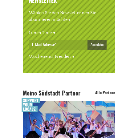
NEWSLETTER
Wählen Sie den Newsletter den Sie
abonnieren möchten.
Lunch Time
Anmelden
Wochenend-Freuden
Meine Südstadt Partner
Alle Partner