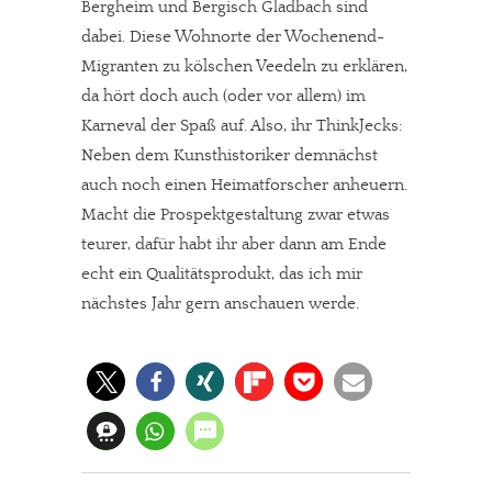
Bergheim und Bergisch Gladbach sind
dabei. Diese Wohnorte der Wochenend-
Migranten zu kölschen Veedeln zu erklären,
da hört doch auch (oder vor allem) im
Karneval der Spaß auf. Also, ihr ThinkJecks:
Neben dem Kunsthistoriker demnächst
auch noch einen Heimatforscher anheuern.
Macht die Prospektgestaltung zwar etwas
teurer, dafür habt ihr aber dann am Ende
echt ein Qualitätsprodukt, das ich mir
In eigener Sache
nächstes Jahr gern anschauen werde.
Dir gefällt unsere Arbeit?
meinesuedstadt.de finanziert sich durch Partnerprofile und
Werbung. Beide Einnahmequellen sind in den letzten Monaten
stark zurückgegangen.
Solltest Du unsere unabhängige Berichterstattung schätzen,