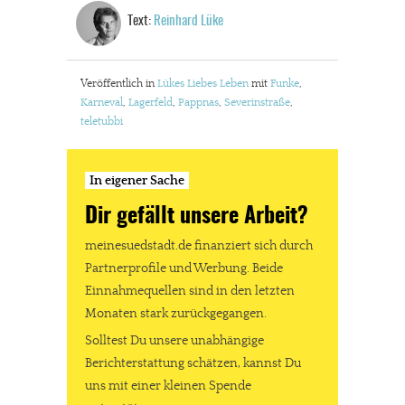
kannst Du uns mit einer kleinen Spende unterstützen.
Text:
Reinhard Lüke
Paypal - danke@meinesuedstadt.de
Veröffentlich in
Lükes Liebes Leben
mit
Funke
,
Karneval
,
Lagerfeld
,
Pappnas
,
Severinstraße
,
JETZT SPENDEN
Schon erledigt!
teletubbi
In eigener Sache
Dir gefällt unsere Arbeit?
meinesuedstadt.de finanziert sich durch
Partnerprofile und Werbung. Beide
Einnahmequellen sind in den letzten
Monaten stark zurückgegangen.
Solltest Du unsere unabhängige
Berichterstattung schätzen, kannst Du
uns mit einer kleinen Spende