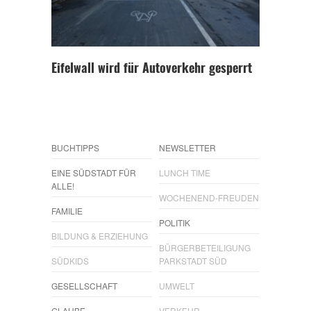
Eifelwall wird für Autoverkehr gesperrt
BUCHTIPPS
NEWSLETTER
EINE SÜDSTADT FÜR
LUNCH TIME
ALLE!
WOCHENEND-FREUDEN
FAMILIE
POLITIK
BILDUNG & ERZIEHUNG
BÜRGERBETEILIGUNG
SÜDKIDS
PARKSTADT SÜD
GESELLSCHAFT
UMWELT
GLAUBE
VERKEHR