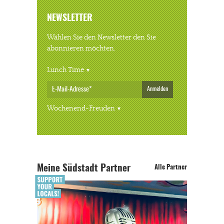
NEWSLETTER
Wählen Sie den Newsletter den Sie
abonnieren möchten.
Lunch Time
Anmelden
Wochenend-Freuden
Meine Südstadt Partner
Alle Partner