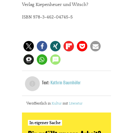
Verlag Kiepenheuer und Witsch?
ISBN 978-3-462-04745-5
In eigener Sache
Text:
Kathrin Baumhöfer
Dir gefällt unsere Arbeit?
meinesuedstadt.de finanziert sich durch Partnerprofile und
Veröffentlich in
Kultur
mit
Literatur
Werbung. Beide Einnahmequellen sind in den letzten Monaten
stark zurückgegangen.
In eigener Sache
Solltest Du unsere unabhängige Berichterstattung schätzen,