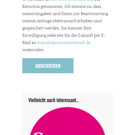
Kenntnis genommen. Ich stimme zu, dass
meine Angaben und Daten zur Beantwortung
meiner Anfrage elektronisch erhoben und
gespeichert werden. Sie können Ihre
Einwilligung jederzeit für die Zukunft per E-
Mail an
kontakt
@meinesuedstadt.de
widerrufen.
In eigener Sache
Dir gefällt unsere Arbeit?
meinesuedstadt.de finanziert sich durch Partnerprofile und
Vielleicht auch interessant…
Werbung. Beide Einnahmequellen sind in den letzten Monaten
stark zurückgegangen.
Solltest Du unsere unabhängige Berichterstattung schätzen,
kannst Du uns mit einer kleinen Spende unterstützen.