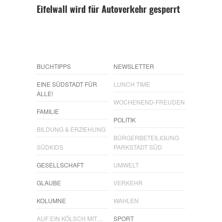
Eifelwall wird für Autoverkehr gesperrt
BUCHTIPPS
NEWSLETTER
EINE SÜDSTADT FÜR
LUNCH TIME
ALLE!
WOCHENEND-FREUDEN
FAMILIE
POLITIK
BILDUNG & ERZIEHUNG
BÜRGERBETEILIGUNG
SÜDKIDS
PARKSTADT SÜD
GESELLSCHAFT
UMWELT
GLAUBE
VERKEHR
KOLUMNE
WAHLEN
AUF EIN KÖLSCH MIT…
SPORT