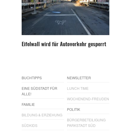
Eifelwall wird für Autoverkehr gesperrt
BUCHTIPPS
NEWSLETTER
EINE SÜDSTADT FÜR
LUNCH TIME
ALLE!
WOCHENEND-FREUDEN
FAMILIE
POLITIK
BILDUNG & ERZIEHUNG
BÜRGERBETEILIGUNG
SÜDKIDS
PARKSTADT SÜD