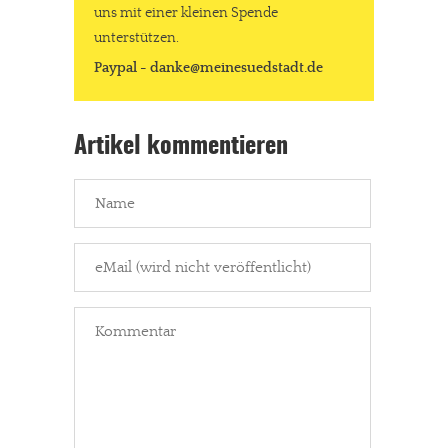
uns mit einer kleinen Spende
unterstützen.
Paypal - danke@meinesuedstadt.de
Artikel kommentieren
In eigener Sache
Dir gefällt unsere Arbeit?
meinesuedstadt.de finanziert sich durch Partnerprofile und
Werbung. Beide Einnahmequellen sind in den letzten Monaten
stark zurückgegangen.