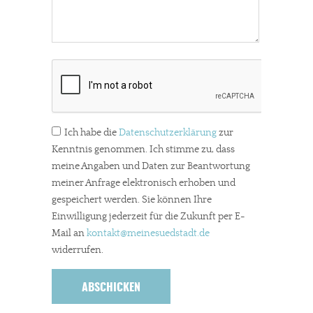
Solltest Du unsere unabhängige Berichterstattung schätzen,
kannst Du uns mit einer kleinen Spende unterstützen.
Paypal - danke@meinesuedstadt.de
JETZT SPENDEN
Schon erledigt!
Ich habe die
Datenschutzerklärung
zur
Kenntnis genommen. Ich stimme zu, dass
meine Angaben und Daten zur Beantwortung
meiner Anfrage elektronisch erhoben und
gespeichert werden. Sie können Ihre
Einwilligung jederzeit für die Zukunft per E-
Mail an
kontakt
@meinesuedstadt.de
widerrufen.