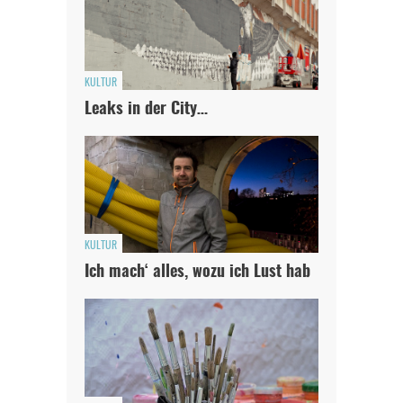
KULTUR
Leaks in der City…
KULTUR
Ich mach‘ alles, wozu ich Lust hab