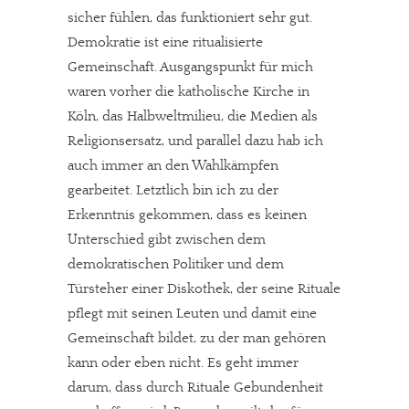
sicher fühlen, das funktioniert sehr gut.
Demokratie ist eine ritualisierte
Gemeinschaft. Ausgangspunkt für mich
waren vorher die katholische Kirche in
Köln, das Halbweltmilieu, die Medien als
Religionsersatz, und parallel dazu hab ich
auch immer an den Wahlkämpfen
gearbeitet. Letztlich bin ich zu der
Erkenntnis gekommen, dass es keinen
Unterschied gibt zwischen dem
In eigener Sache
demokratischen Politiker und dem
Türsteher einer Diskothek, der seine Rituale
Dir gefällt unsere Arbeit?
pflegt mit seinen Leuten und damit eine
Gemeinschaft bildet, zu der man gehören
meinesuedstadt.de finanziert sich durch Partnerprofile und
kann oder eben nicht. Es geht immer
Werbung. Beide Einnahmequellen sind in den letzten Monaten
darum, dass durch Rituale Gebundenheit
stark zurückgegangen.