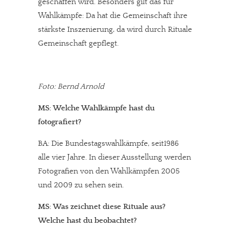
geschaffen wird. Besonders gilt das für
Solltest Du unsere unabhängige Berichterstattung schätzen,
Wahlkämpfe: Da hat die Gemeinschaft ihre
kannst Du uns mit einer kleinen Spende unterstützen.
stärkste Inszenierung, da wird durch Rituale
Paypal - danke@meinesuedstadt.de
Gemeinschaft gepflegt.
JETZT SPENDEN
Schon erledigt!
Foto: Bernd Arnold
MS: Welche Wahlkämpfe hast du
fotografiert?
BA: Die Bundestagswahlkämpfe, seit1986
alle vier Jahre. In dieser Ausstellung werden
Fotografien von den Wahlkämpfen 2005
und 2009 zu sehen sein.
MS: Was zeichnet diese Rituale aus?
Welche hast du beobachtet?