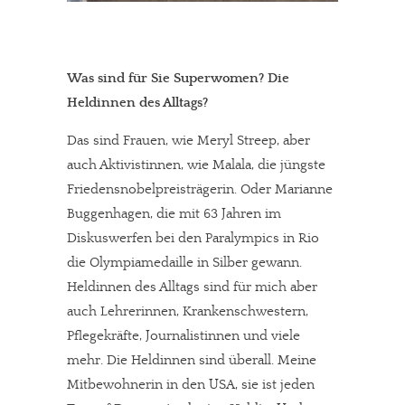
Dir gefällt unsere Arbeit?
meinesuedstadt.de finanziert sich durch Partnerprofile und
Was sind für Sie Superwomen? Die
Werbung. Beide Einnahmequellen sind in den letzten Monaten
Heldinnen des Alltags?
stark zurückgegangen.
Solltest Du unsere unabhängige Berichterstattung schätzen,
Das sind Frauen, wie Meryl Streep, aber
kannst Du uns mit einer kleinen Spende unterstützen.
auch Aktivistinnen, wie Malala, die jüngste
Friedensnobelpreisträgerin. Oder Marianne
Paypal - danke@meinesuedstadt.de
Buggenhagen, die mit 63 Jahren im
Diskuswerfen bei den Paralympics in Rio
JETZT SPENDEN
Schon erledigt!
die Olympiamedaille in Silber gewann.
Heldinnen des Alltags sind für mich aber
auch Lehrerinnen, Krankenschwestern,
Pflegekräfte, Journalistinnen und viele
mehr. Die Heldinnen sind überall. Meine
Mitbewohnerin in den USA, sie ist jeden