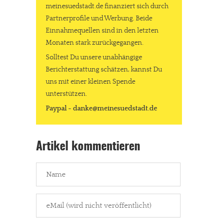
meinesuedstadt.de finanziert sich durch
In eigener Sache
Partnerprofile und Werbung. Beide
Dir gefällt unsere Arbeit?
Einnahmequellen sind in den letzten
Monaten stark zurückgegangen.
meinesuedstadt.de finanziert sich durch Partnerprofile und
Solltest Du unsere unabhängige
Werbung. Beide Einnahmequellen sind in den letzten Monaten
Berichterstattung schätzen, kannst Du
uns mit einer kleinen Spende
stark zurückgegangen.
unterstützen.
Solltest Du unsere unabhängige Berichterstattung schätzen,
Paypal - danke@meinesuedstadt.de
kannst Du uns mit einer kleinen Spende unterstützen.
Paypal - danke@meinesuedstadt.de
Artikel kommentieren
JETZT SPENDEN
Schon erledigt!