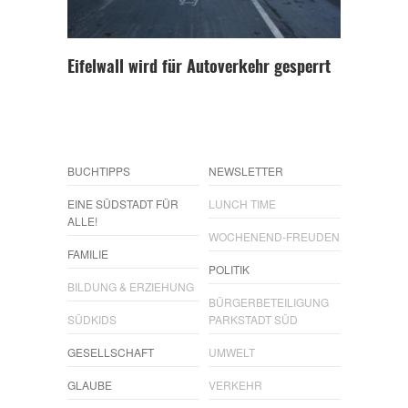
Eifelwall wird für Autoverkehr gesperrt
BUCHTIPPS
NEWSLETTER
EINE SÜDSTADT FÜR
LUNCH TIME
ALLE!
WOCHENEND-FREUDEN
FAMILIE
POLITIK
BILDUNG & ERZIEHUNG
BÜRGERBETEILIGUNG
SÜDKIDS
PARKSTADT SÜD
GESELLSCHAFT
UMWELT
GLAUBE
VERKEHR