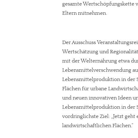
gesamte Wertschöpfungskette ve
Paypal - danke@meinesuedstadt.de
Eltern mitnehmen.
JETZT SPENDEN
Schon erledi
Der Ausschuss Veranstaltungsreihe
Wertschätzung und Regionalitä
mit der Welternährung etwa d
Lebensmittelverschwendung aufk
Lebensmittelproduktion in der S
Flächen für urbane Landwirtsch
und neuen innovativen Ideen un
Lebensmittelproduktion in der 
vordringlichste Ziel: „Jetzt geht
landwirtschaftlichen Flächen.“