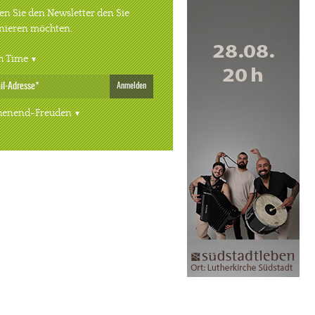
n Sie den Newsletter den Sie
nieren möchten.
h Time
Anmelden
enend-Freuden