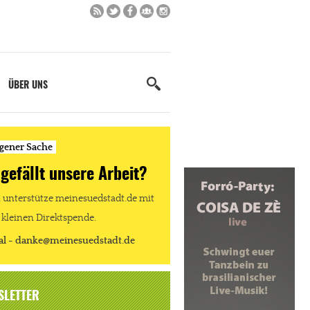
ÜBER UNS
igener Sache
 gefällt unsere Arbeit?
unterstütze meinesuedstadt.de mit
 kleinen Direktspende.
al - danke@meinesuedstadt.de
SLETTER