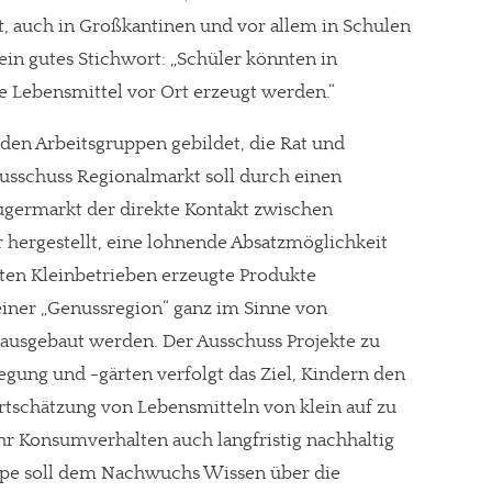
t, auch in Großkantinen und vor allem in Schulen
ein gutes Stichwort: „Schüler könnten in
e Lebensmittel vor Ort erzeugt werden.“
den Arbeitsgruppen gebildet, die Rat und
usschuss Regionalmarkt soll durch einen
ugermarkt der direkte Kontakt zwischen
 hergestellt, eine lohnende Absatzmöglichkeit
rten Kleinbetrieben erzeugte Produkte
iner „Genussregion“ ganz im Sinne von
 ausgebaut werden. Der Ausschuss Projekte zu
gung und -gärten verfolgt das Ziel, Kindern den
re Arbeit?
tschätzung von Lebensmitteln von klein auf zu
, ihr Konsumverhalten auch langfristig nachhaltig
ch Partnerprofile und Werbung. Beide Einnahmequellen sind in den let
ppe soll dem Nachwuchs Wissen über die
erstattung schätzen, kannst Du uns mit einer kleinen Spende unterstüt