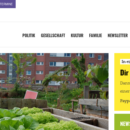
TERMINE
POLITIK
GESELLSCHAFT
KULTUR
FAMILIE
NEWSLETTER
In e
Dir
Dann 
einer
Payp
NEW