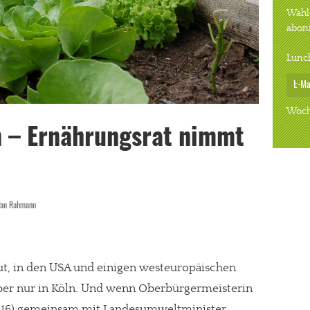
Wähle
abon
Lunc
Woch
n – Ernährungsrat nimmt
fan Rahmann
 gut, in den USA und einigen westeuropäischen
ber nur in Köln. Und wenn Oberbürgermeisterin
2016) gemeinsam mit Landesumweltminister