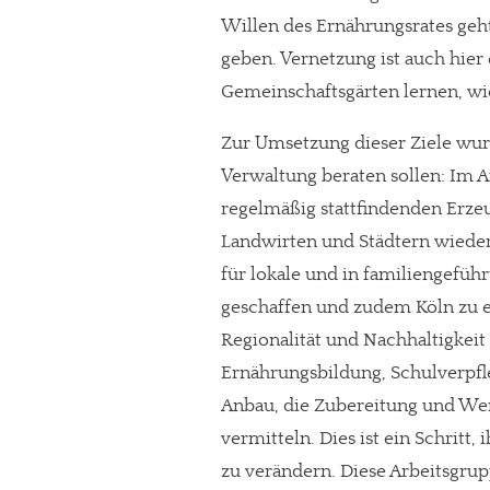
Willen des Ernährungsrates geh
geben. Vernetzung ist auch hier 
Gemeinschaftsgärten lernen, wi
Zur Umsetzung dieser Ziele wur
Verwaltung beraten sollen: Im A
regelmäßig stattfindenden Erze
Landwirten und Städtern wieder
für lokale und in familiengefüh
geschaffen und zudem Köln zu e
Regionalität und Nachhaltigkeit
In eigener Sache
Ernährungsbildung, Schulverpfle
Dir gefällt unse
Anbau, die Zubereitung und Wer
vermitteln. Dies ist ein Schritt
meinesuedstadt.de finanziert sich dur
zu verändern. Diese Arbeitsgru
Solltest Du unsere unabhängige Bericht