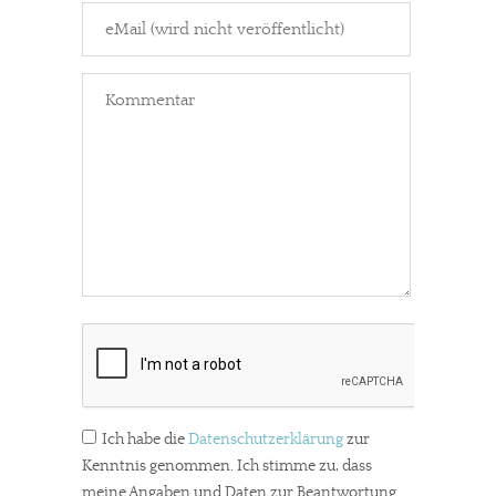
In eigener Sache
Dir gefällt unsere Arbeit?
Ich habe die
Datenschutzerklärung
zur
meinesuedstadt.de finanziert sich durch Partnerprofile und
Kenntnis genommen. Ich stimme zu, dass
Werbung. Beide Einnahmequellen sind in den letzten Monaten
meine Angaben und Daten zur Beantwortung