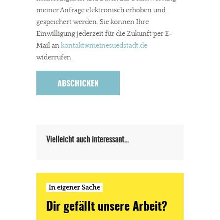
stark zurückgegangen.
meiner Anfrage elektronisch erhoben und
Solltest Du unsere unabhängige Berichterstattung schätzen,
gespeichert werden. Sie können Ihre
Einwilligung jederzeit für die Zukunft per E-
kannst Du uns mit einer kleinen Spende unterstützen.
Mail an
kontakt
@meinesuedstadt.de
Paypal - danke@meinesuedstadt.de
widerrufen.
JETZT SPENDEN
Schon erledigt!
Vielleicht auch interessant…
In eigener Sache
Dir gefällt unsere Arbeit?