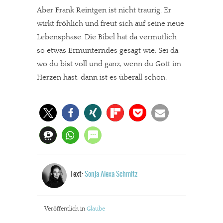
In eigener Sache
Aber Frank Reintgen ist nicht traurig. Er
Dir gefällt unsere Arbeit?
wirkt fröhlich und freut sich auf seine neue
Lebensphase. Die Bibel hat da vermutlich
meinesuedstadt.de finanziert sich durch Partnerprofile und
so etwas Ermunterndes gesagt wie: Sei da
Werbung. Beide Einnahmequellen sind in den letzten Monaten
wo du bist voll und ganz, wenn du Gott im
stark zurückgegangen.
Herzen hast, dann ist es überall schön.
Solltest Du unsere unabhängige Berichterstattung schätzen,
kannst Du uns mit einer kleinen Spende unterstützen.
Paypal - danke@meinesuedstadt.de
JETZT SPENDEN
Schon erledigt!
Text:
Sonja Alexa Schmitz
Veröffentlich in
Glaube