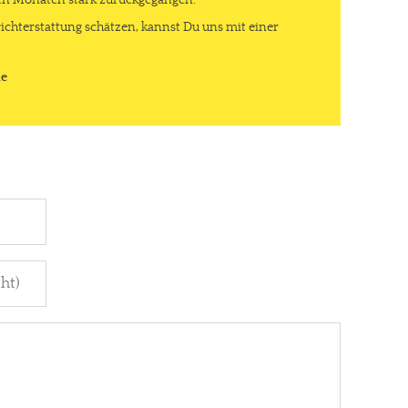
ten Monaten stark zurückgegangen.
ichterstattung schätzen, kannst Du uns mit einer
de
gt!