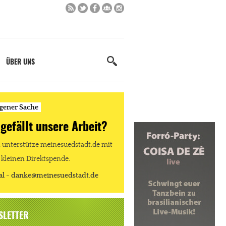
ÜBER UNS
igener Sache
 gefällt unsere Arbeit?
unterstütze meinesuedstadt.de mit
 kleinen Direktspende.
al - danke@meinesuedstadt.de
SLETTER