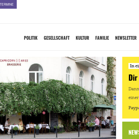
TERMINE
POLITIK
GESELLSCHAFT
KULTUR
FAMILIE
NEWSLETTER
In e
Dir
Dann 
einer
Payp
NEW