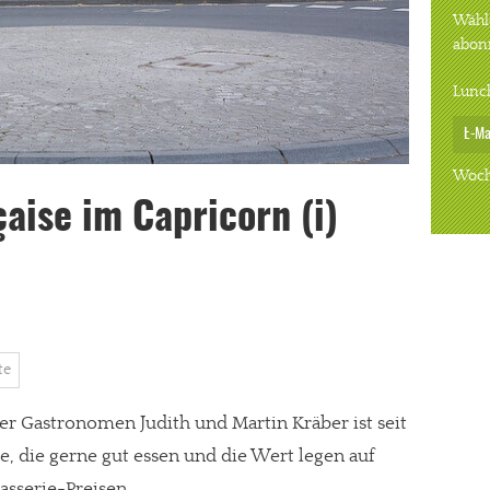
Wähle
abon
Lunc
Woch
çaise im Capricorn (i)
te
der Gastronomen Judith und Martin Kräber ist seit
le, die gerne gut essen und die Wert legen auf
asserie-Preisen.