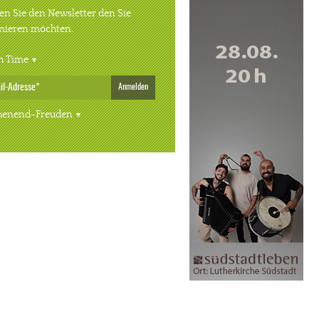
n Sie den Newsletter den Sie
nieren möchten.
h Time
Anmelden
enend-Freuden