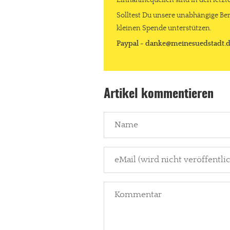
Einnahmequellen sind in den letz
Solltest Du unsere unabhängige Ber
Paypal - danke@meinesuedstadt.de
kleinen Spende unterstützen.
Paypal - danke@meinesuedstadt.
JETZT SPENDEN
Schon erledi
Artikel kommentieren