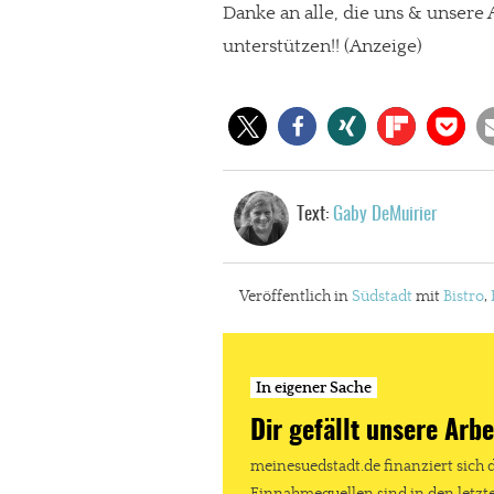
Danke an alle, die uns & unser
unterstützen!! (Anzeige)
Text:
Gaby DeMuirier
Veröffentlich in
Südstadt
mit
Bistro
,
In eigener Sache
In eigener Sache
Dir gefällt unse
Dir gefällt unsere Arbe
meinesuedstadt.de finanziert sich dur
meinesuedstadt.de finanziert sich 
Solltest Du unsere unabhängige Bericht