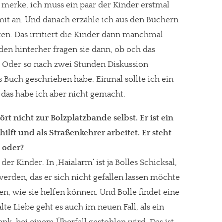
 merke, ich muss ein paar der Kinder erstmal
mit an. Und danach erzähle ich aus den Büchern
en. Das irritiert die Kinder dann manchmal
den hinterher fragen sie dann, ob och das
gt!
. Oder so nach zwei Stunden Diskussion
s Buch geschrieben habe. Einmal sollte ich ein
 das habe ich aber nicht gemacht.
rt nicht zur Bolzplatzbande selbst. Er ist ein
lft und als Straßenkehrer arbeitet. Er steht
, oder?
r Kinder. In ‚Haialarm‘ ist ja Bolles Schicksal,
rden, das er sich nicht gefallen lassen möchte
n, wie sie helfen können. Und Bolle findet eine
lte Liebe geht es auch im neuen Fall, als ein
k, bei einem Überfall gestohlen wird. Das ist