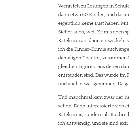
Wenn ich zu Lesungen in Schule
dann etwa 60 Kinder, und darun
eigentlich keine Lust haben. Mi
Sicher auch, weil Krimis eben s
Ratekrimi an, dann entwickeln s
ich die Kinder-Krimis auch ang
damaligen Coautor, zusammen 2
gleichen Figuren, aus denen da
entstanden sind. Das wurde im 
und auch etwas gewinnen. Da gab
In eigener Sache
Und manchmal kam zwar der Reda
schon. Dann interessierte sich e
Dir gefällt unse
Ratekrimis, sondern als Buchreih
meinesuedstadt.de finanziert sich dur
ich auswendig, und sie sind extr
Solltest Du unsere unabhängige Bericht