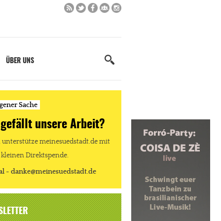
ÜBER UNS
igener Sache
 gefällt unsere Arbeit?
unterstütze meinesuedstadt.de mit
 kleinen Direktspende.
al - danke@meinesuedstadt.de
SLETTER