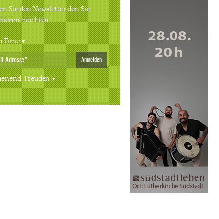
n Sie den Newsletter den Sie
nieren möchten.
h Time
Anmelden
enend-Freuden