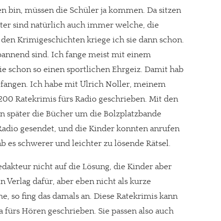
n bin, müssen die Schüler ja kommen. Da sitzen
ter sind natürlich auch immer welche, die
t den Krimigeschichten kriege ich sie dann schon.
pannend sind. Ich fange meist mit einem
ie schon so einen sportlichen Ehrgeiz. Damit hab
efangen. Ich habe mit Ulrich Noller, meinem
00 Ratekrimis fürs Radio geschrieben. Mit den
nn später die Bücher um die Bolzplatzbande
Radio gesendet, und die Kinder konnten anrufen
 es schwerer und leichter zu lösende Rätsel.
kteur nicht auf die Lösung, die Kinder aber
in Verlag dafür, aber eben nicht als kurze
re Arbeit?
e, so fing das damals an. Diese Ratekrimis kann
ch Partnerprofile und Werbung. Beide Einnahmequellen sind in den let
a fürs Hören geschrieben. Sie passen also auch
erstattung schätzen, kannst Du uns mit einer kleinen Spende unterstüt