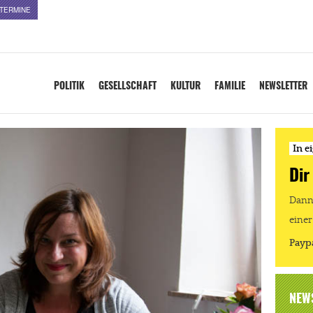
TERMINE
POLITIK
GESELLSCHAFT
KULTUR
FAMILIE
NEWSLETTER
In e
Dir
Dann 
einer
Payp
NEW