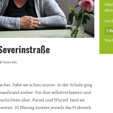
Wähle
abon
Lunc
Woch
Severinstraße
ld:
Tamara Soliz
Bacher, habe sie schon immer. In der Schule ging
saufwand einher: Für ihre selbstverfassten und
geschichten über ‚Purzel und Wurzel‘ fand sie
enten. 10 Pfennig kostete jeweils das Frühwerk