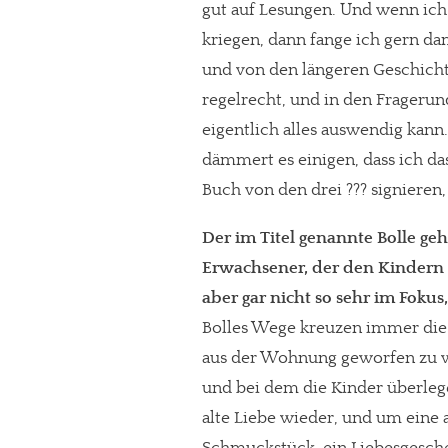
gut auf Lesungen. Und wenn ich
Paypal - danke@meinesuedstadt.de
kriegen, dann fange ich gern da
und von den längeren Geschicht
regelrecht, und in den Fragerun
JETZT SPENDEN
Schon erledi
eigentlich alles auswendig kann
dämmert es einigen, dass ich da
Buch von den drei ??? signieren,
Der im Titel genannte Bolle gehö
Erwachsener, der den Kindern hi
aber gar nicht so sehr im Fokus
Bolles Wege kreuzen immer die de
aus der Wohnung geworfen zu we
und bei dem die Kinder überlege
alte Liebe wieder, und um eine a
Schmuckstück, ein Liebesgeschen