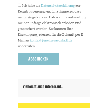
meinesuedstadt.de finanziert sich durch Partnerprofile und
Ich habe die
Datenschutzerklärung
zur
Werbung. Beide Einnahmequellen sind in den letzten Monaten
Kenntnis genommen. Ich stimme zu, dass
stark zurückgegangen.
meine Angaben und Daten zur Beantwortung
Solltest Du unsere unabhängige Berichterstattung schätzen,
meiner Anfrage elektronisch erhoben und
gespeichert werden. Sie können Ihre
kannst Du uns mit einer kleinen Spende unterstützen.
Einwilligung jederzeit für die Zukunft per E-
Paypal - danke@meinesuedstadt.de
Mail an
kontakt
@meinesuedstadt.de
widerrufen.
JETZT SPENDEN
Schon erledigt!
Vielleicht auch interessant…