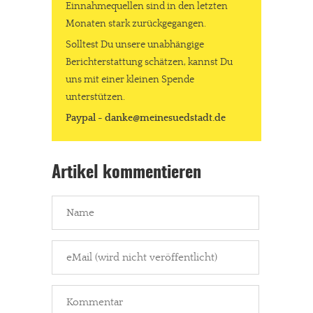
Einnahmequellen sind in den letzten
Monaten stark zurückgegangen.
Solltest Du unsere unabhängige
Berichterstattung schätzen, kannst Du
uns mit einer kleinen Spende
In eigener Sache
unterstützen.
Dir gefällt unsere Arbeit?
Paypal - danke@meinesuedstadt.de
meinesuedstadt.de finanziert sich durch Partnerprofile und
Werbung. Beide Einnahmequellen sind in den letzten Monaten
Artikel kommentieren
stark zurückgegangen.
Solltest Du unsere unabhängige Berichterstattung schätzen,
kannst Du uns mit einer kleinen Spende unterstützen.
Paypal - danke@meinesuedstadt.de
JETZT SPENDEN
Schon erledigt!