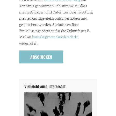
Dir gefällt unsere Arbeit?
Kenntnis genommen. Ich stimme zu, dass
meine Angaben und Daten zur Beantwortung
meiner Anfrage elektronisch erhoben und
meinesuedstadt.de finanziert sich durch Partnerprofile und
gespeichert werden. Sie können Ihre
Werbung. Beide Einnahmequellen sind in den letzten Monaten
Einwilligung jederzeit für die Zukunft per E-
stark zurückgegangen.
Mail an
kontakt
@meinesuedstadt.de
Solltest Du unsere unabhängige Berichterstattung schätzen,
widerrufen.
kannst Du uns mit einer kleinen Spende unterstützen.
Paypal - danke@meinesuedstadt.de
JETZT SPENDEN
Schon erledigt!
Vielleicht auch interessant…