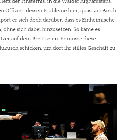
erz der Finsternis, in die Wälder Afghanistans,
en Offizier, dessen Probleme hier, quasi am Arsch
pört er sich doch darüber, dass es Einheimische
n, ohne sich dabei hinzusetzen. So käme es
tzer auf dem Brett seien. Er müsse diese
ukusch schicken, um dort ihr stilles Geschäft zu
re Arbeit?
ch Partnerprofile und Werbung. Beide Einnahmequellen sind in den let
erstattung schätzen, kannst Du uns mit einer kleinen Spende unterstüt