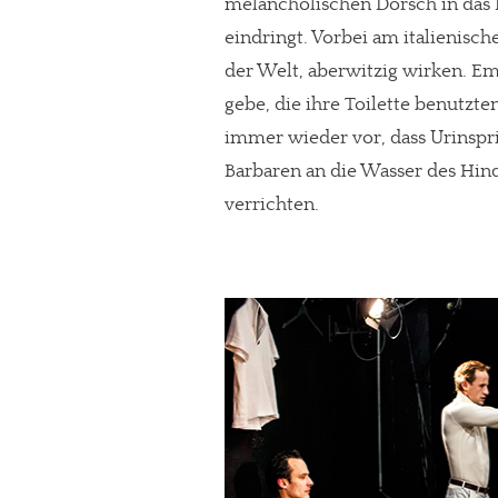
melancholischen Dorsch in das H
eindringt. Vorbei am italienisch
der Welt, aberwitzig wirken. Em
gebe, die ihre Toilette benutzte
immer wieder vor, dass Urinspri
Barbaren an die Wasser des Hind
verrichten.
In eigener Sache
Dir gefällt unse
meinesuedstadt.de finanziert sich dur
Solltest Du unsere unabhängige Bericht