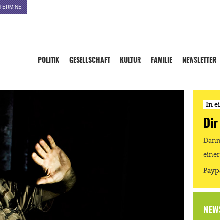
TERMINE
POLITIK
GESELLSCHAFT
KULTUR
FAMILIE
NEWSLETTER
In e
Dir
Dann 
einer
Payp
NEW