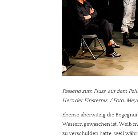
Paypal - danke@meinesuedstadt.de
JETZT SPENDEN
Schon erledi
Passend zum Fluss, auf dem Pel
Herz der Finsternis. / Foto: Mey
Ebenso aberwitzig die Begegnun
Wassern gewaschen ist. Weiß man
zu verschulden hatte, weil währ