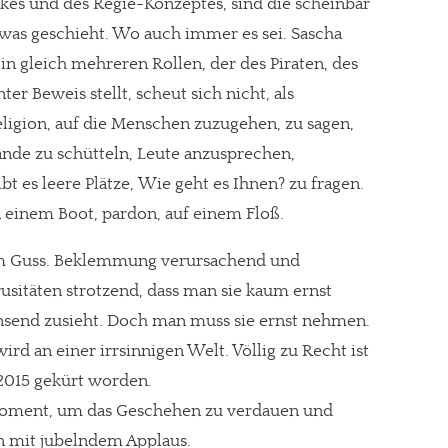
ckes und des Regie-Konzeptes, sind die scheinbar
 was geschieht. Wo auch immer es sei. Sascha
t in gleich mehreren Rollen, der des Piraten, des
er Beweis stellt, scheut sich nicht, als
ligion, auf die Menschen zuzugehen, zu sagen,
ände zu schütteln, Leute anzusprechen,
es leere Plätze, Wie geht es Ihnen? zu fragen.
 in einem Boot, pardon, auf einem Floß.
em Guss. Beklemmung verursachend und
rusitäten strotzend, dass man sie kaum ernst
send zusieht. Doch man muss sie ernst nehmen.
d an einer irrsinnigen Welt. Völlig zu Recht ist
 2015 gekürt worden.
Moment, um das Geschehen zu verdauen und
n mit jubelndem Applaus.