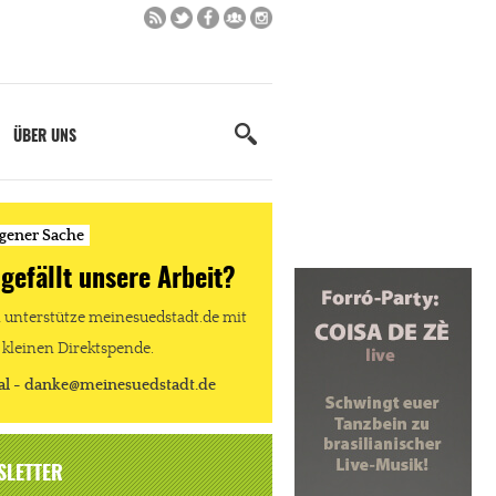
ÜBER UNS
igener Sache
 gefällt unsere Arbeit?
unterstütze meinesuedstadt.de mit
 kleinen Direktspende.
al - danke@meinesuedstadt.de
SLETTER