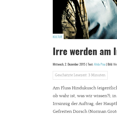
KULTUR
Irre werden am I
Mittwoch, 2. Dezember 2015 | Text:
Alida Pisu
| Bild:
Mey
Geschätzte Lesezeit: 3 Minuten
Am Fluss Hindukusch (eigentlich 
ob wahr ist, was wir wissen?), in
Irrsinnig der Auftrag, der Haup
Gefreiten Dorsch (Norman Groteg