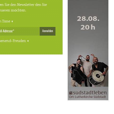
n Sie den Newsletter den Sie
nieren möchten.
h Time
Anmelden
enend-Freuden