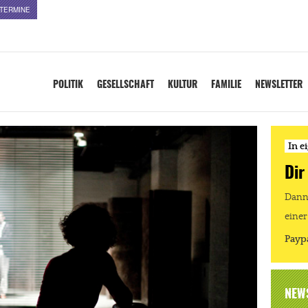
TERMINE
POLITIK
GESELLSCHAFT
KULTUR
FAMILIE
NEWSLETTER
In e
Dir
Dann 
einer
Payp
NEW