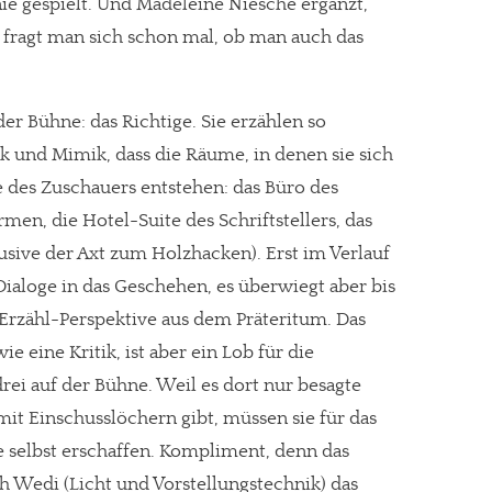
e gespielt. Und Madeleine Niesche ergänzt,
a fragt man sich schon mal, ob man auch das
der Bühne: das Richtige. Sie erzählen so
ik und Mimik, dass die Räume, in denen sie sich
des Zuschauers entstehen: das Büro des
men, die Hotel-Suite des Schriftstellers, das
usive der Axt zum Holzhacken). Erst im Verlauf
Dialoge in das Geschehen, es überwiegt aber bis
Erzähl-Perspektive aus dem Präteritum. Das
ie eine Kritik, ist aber ein Lob für die
rei auf der Bühne. Weil es dort nur besagte
re Arbeit?
it Einschusslöchern gibt, müssen sie für das
e selbst erschaffen. Kompliment, denn das
ch Partnerprofile und Werbung. Beide Einnahmequellen sind in den let
ph Wedi (Licht und Vorstellungstechnik) das
erstattung schätzen, kannst Du uns mit einer kleinen Spende unterstüt