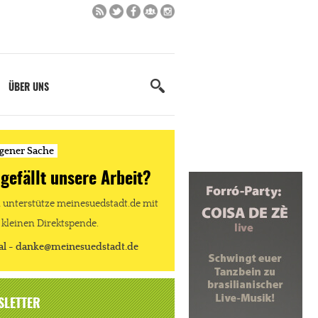
ÜBER UNS
igener Sache
 gefällt unsere Arbeit?
unterstütze meinesuedstadt.de mit
 kleinen Direktspende.
al - danke@meinesuedstadt.de
SLETTER