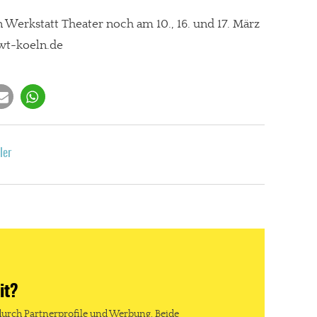
en Werkstatt Theater noch am 10., 16. und 17. März
fwt-koeln.de
ler
it?
durch Partnerprofile und Werbung. Beide