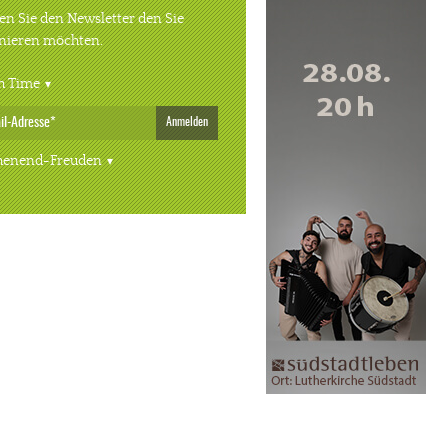
n Sie den Newsletter den Sie
nieren möchten.
h Time
Anmelden
enend-Freuden