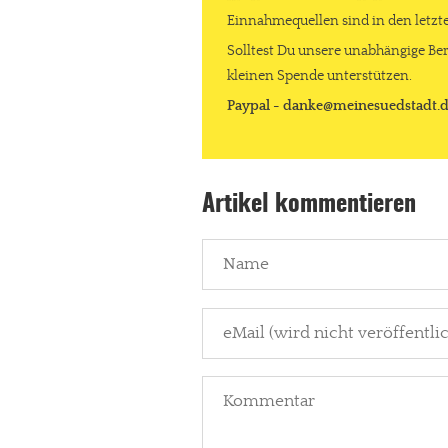
Einnahmequellen sind in den letz
Solltest Du unsere unabhängige Ber
kleinen Spende unterstützen.
Paypal - danke@meinesuedstadt.
Artikel kommentieren