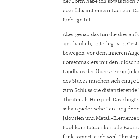
der Form habe ich sowas noch ni
ebenfalls mit einem Lächeln: D
Richtige tut.
Aber genau das tun die drei auf 
anschaulich, unterlegt von Gest
bewegen, vor dem inneren Auge 
Börsenmaklers mit den Bildschir
Landhaus der Übersetzerin (inkl
des Stücks mischen sich einige 
zum Schluss die distanzierende 
Theater als Hörspiel: Das klingt w
In eigener Sache
schauspielerische Leistung der d
Dir gefällt unse
Jalousien und Metall-Elemente m
Publikum tatsächlich alle Räum
meinesuedstadt.de finanziert sich dur
funktioniert, auch weil Christo
Solltest Du unsere unabhängige Bericht