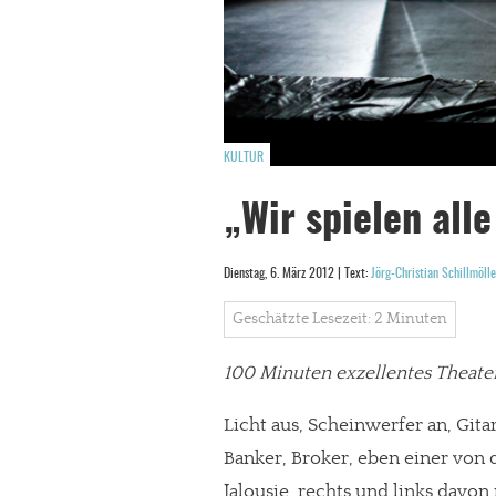
KULTUR
„Wir spielen alle
Dienstag, 6. März 2012 | Text:
Jörg-Christian Schillmölle
Geschätzte Lesezeit: 2 Minuten
100 Minuten exzellentes Theat
Licht aus, Scheinwerfer an, Gita
Banker, Broker, eben einer von 
Jalousie, rechts und links davo