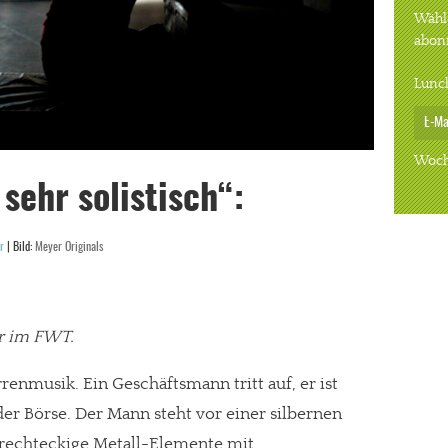
Wähle
abon
Lunc
Woch
 sehr solistisch“:
r
| Bild:
Meyer Originals
er im FWT.
rrenmusik. Ein Geschäftsmann tritt auf, er ist
der Börse. Der Mann steht vor einer silbernen
n rechteckige Metall-Elemente mit