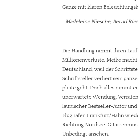
Ganze mit klaren Beleuchtungske
Paypal - danke@meinesuedstadt.de
Madeleine Niesche, Bernd Riese
JETZT SPENDEN
Schon erledi
Die Handlung nimmt ihren Lauf:
Millionenverluste, Meike macht
Deutschland, weil der Schriftst
Schriftsteller verliert sein gan
pleite geht. Doch alles nimmt e
unerwartete Wendung. Verraten se
launischer Bestseller-Autor und
Flughafen Frankfurt/Hahn wiede
Richtung Nordsee. Gitarrenmusik,
Unbedingt ansehen.