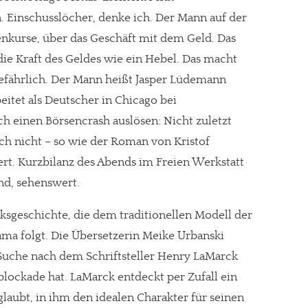
 Einschusslöcher, denke ich. Der Mann auf der
nkurse, über das Geschäft mit dem Geld. Das
die Kraft des Geldes wie ein Hebel. Das macht
gefährlich. Der Mann heißt Jasper Lüdemann
beitet als Deutscher in Chicago bei
ch einen Börsencrash auslösen: Nicht zuletzt
ch nicht – so wie der Roman von Kristof
ert. Kurzbilanz des Abends im Freien Werkstatt
nd, sehenswert.
iecksgeschichte, die dem traditionellen Modell der
ama folgt. Die Übersetzerin Meike Urbanski
 Suche nach dem Schriftsteller Henry LaMarck
blockade hat. LaMarck entdeckt per Zufall ein
aubt, in ihm den idealen Charakter für seinen