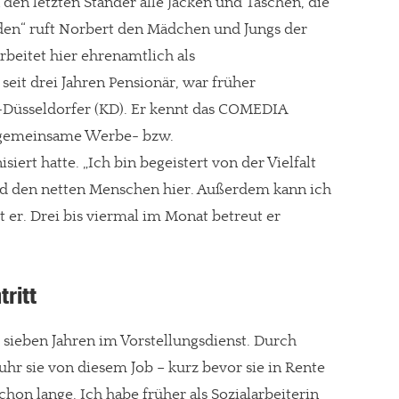
n den letzten Ständer alle Jacken und Taschen, die
n“ ruft Norbert den Mädchen und Jungs der
beitet hier ehrenamtlich als
 seit drei Jahren Pensionär, war früher
gt!
-Düsseldorfer (KD). Er kennt das COMEDIA
r gemeinsame Werbe- bzw.
iert hatte. „Ich bin begeistert von der Vielfalt
 den netten Menschen hier. Außerdem kann ich
 er. Drei bis viermal im Monat betreut er
tritt
t sieben Jahren im Vorstellungsdienst. Durch
hr sie von diesem Job – kurz bevor sie in Rente
hon lange. Ich habe früher als Sozialarbeiterin