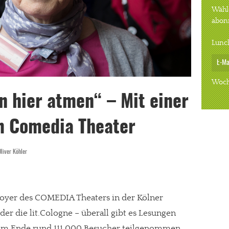
Wähle
abon
Lunc
Woch
 hier atmen“ – Mit einer
m Comedia Theater
Oliver Köhler
oyer des COMEDIA Theaters in der Kölner
der die lit.Cologne – überall gibt es Lesungen
 am Ende rund 111 000 Besucher teilgenommen