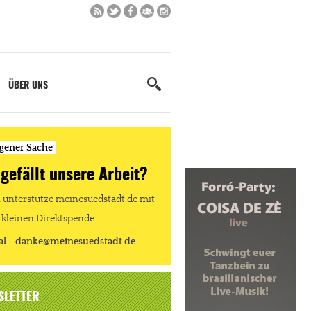
ÜBER UNS
igener Sache
 gefällt unsere Arbeit?
unterstütze meinesuedstadt.de mit
 kleinen Direktspende.
al - danke@meinesuedstadt.de
SLETTER