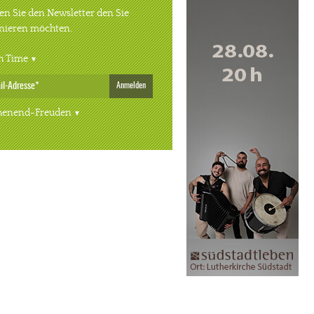
n Sie den Newsletter den Sie
nieren möchten.
h Time
Anmelden
enend-Freuden