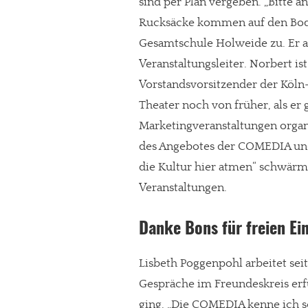
sind per Plan vergeben. „Bitte a
Paypal - danke@meinesuedstadt.de
Rucksäcke kommen auf den Bode
Gesamtschule Holweide zu. Er ar
Veranstaltungsleiter. Norbert ist
JETZT SPENDEN
Schon erledi
Vorstandsvorsitzender der Köln
Theater noch von früher, als e
Marketingveranstaltungen organis
des Angebotes der COMEDIA und
die Kultur hier atmen“ schwärmt
Veranstaltungen.
Danke Bons für freien Ein
Lisbeth Poggenpohl arbeitet sei
Gespräche im Freundeskreis erfu
ging. „Die COMEDIA kenne ich sc