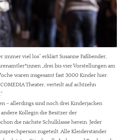
er immer viel los“ erklärt Susanne Faßbender,
renamtler*innen „drei bis vier Vorstellungen am
Woche waren insgesamt fast 3000 Kinder hier.
COMEDIA Theater, verteilt auf achtzehn
.“
n – allerdings sind noch drei Kinderjacken
ndere Kollegin die Besitzer der
re Arbeit?
chon die nächste Schulklasse herein. Jeder
ch Partnerprofile und Werbung. Beide Einnahmequellen sind in den let
sprechperson zugeteilt. Alle Kleiderständer
erstattung schätzen, kannst Du uns mit einer kleinen Spende unterstüt