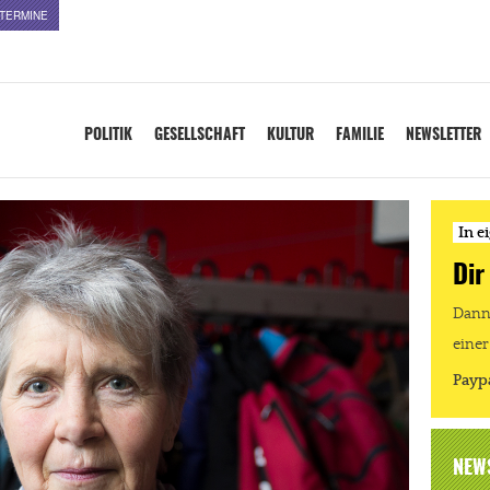
TERMINE
POLITIK
GESELLSCHAFT
KULTUR
FAMILIE
NEWSLETTER
In e
Dir
Dann 
einer
Payp
NEW