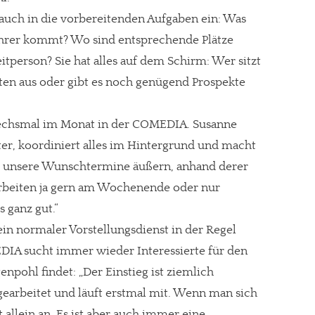
auch in die vorbereitenden Aufgaben ein: Was
ahrer kommt? Wo sind entsprechende Plätze
eitperson? Sie hat alles auf dem Schirm: Wer sitzt
tten aus oder gibt es noch genügend Prospekte
 sechsmal im Monat in der COMEDIA. Susanne
, koordiniert alles im Hintergrund und macht
le unsere Wunschtermine äußern, anhand derer
arbeiten ja gern am Wochenende oder nur
s ganz gut.“
in normaler Vorstellungsdienst in der Regel
IA sucht immer wieder Interessierte für den
enpohl findet: „Der Einstieg ist ziemlich
earbeitet und läuft erstmal mit. Wenn man sich
t allein an. Es ist aber auch immer eine