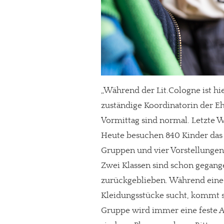
„Während der Lit.Cologne ist hi
zuständige Koordinatorin der Eh
Vormittag sind normal. Letzte 
Heute besuchen 840 Kinder das 
Gruppen und vier Vorstellungen
In eigener Sache
Zwei Klassen sind schon gegange
zurückgeblieben. Während eine a
Dir gefällt unse
Kleidungsstücke sucht, kommt s
meinesuedstadt.de finanziert sich dur
Gruppe wird immer eine feste An
Solltest Du unsere unabhängige Bericht