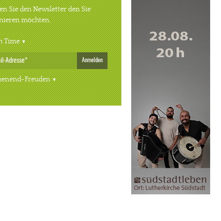
n Sie den Newsletter den Sie
nieren möchten.
h Time
Anmelden
enend-Freuden