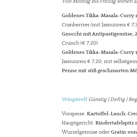
Von Montag bis Freitag stehen a
Goldenes Tikka-Masala-Curry
Cranberries (mit Jasminreis € 7
Gnocchi mit Antipastigemüse, 
Crunch (€ 7,20)
Goldenes Tikka-Masala-Curry m
Jasminreis € 7,20, mit selbstg
Penne mit süß geschmorten M
Vringstreff
Günstig | Deftig | B
In eigener Sache
Dir gefällt unse
Vorspeise:
Kartoffel-Lauch-Cr
Hauptgericht:
Rindertafelspitz
meinesuedstadt.de finanziert sich dur
Wurzelgemüse oder
Gratin von
Solltest Du unsere unabhängige Bericht