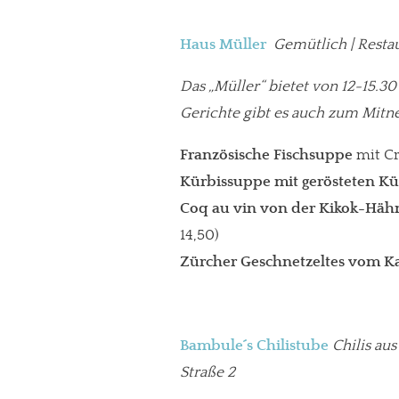
Haus Müller
Gemütlich | Restau
Das „Müller“ bietet von 12-15.3
Gerichte gibt es auch zum Mit
Französische Fischsuppe
mit Cr
Kürbissuppe mit gerösteten K
Coq au vin von der Kikok-Hä
14,50)
Zürcher Geschnetzeltes vom K
Bambule´s Chilistube
Chilis aus
Straße 2