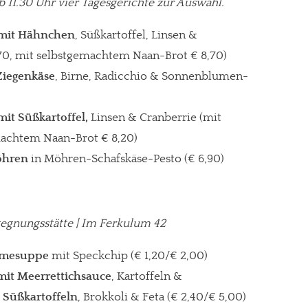
b 11.30 Uhr vier Tagesgerichte zur Auswahl.
 mit Hähnchen
, Süßkartoffel, Linsen &
,70, mit selbstgemachtem Naan-Brot € 8,70)
Ziegenkäse
, Birne, Radicchio & Sonnenblumen-
it Süßkartoffel,
Linsen & Cranberrie (mit
emachtem Naan-Brot € 8,20)
öhren
in Möhren-Schafskäse-Pesto (€ 6,90)
egegnungsstätte | Im Ferkulum 42
re Arbeit?
emesuppe
mit Speckchip (€ 1,20/€ 2,00)
 mit Meerrettichsauce
, Kartoffeln &
ch Partnerprofile und Werbung. Beide Einnahmequellen sind in den let
 Süßkartoffeln
, Brokkoli & Feta (€ 2,40/€ 5,00)
erstattung schätzen, kannst Du uns mit einer kleinen Spende unterstüt