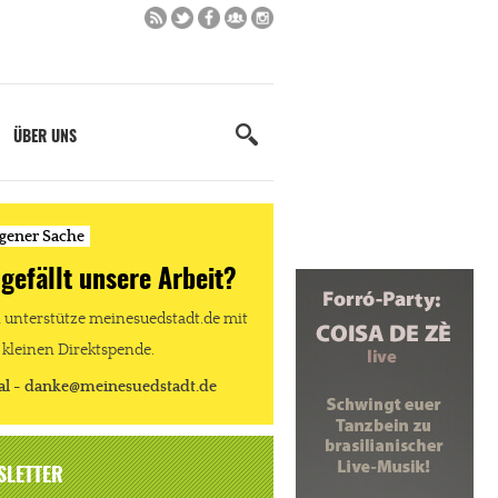
ÜBER UNS
igener Sache
 gefällt unsere Arbeit?
unterstütze meinesuedstadt.de mit
 kleinen Direktspende.
al - danke@meinesuedstadt.de
SLETTER