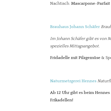
Nachtisch:
Mascarpone-Parfait
Paypal - danke@meinesuedstadt.de
Brauhaus Johann Schäfer
Brauh
JETZT SPENDEN
Schon erledi
Im Johann Schäfer gibt es von M
spezielles Mittagsangebot.
Fridadelle mit Pilzgemüse
& Spe
Naturmetzgerei Hennes
Naturfl
Ab 12 Uhr gibt es beim Hennes f
Frikadellen!