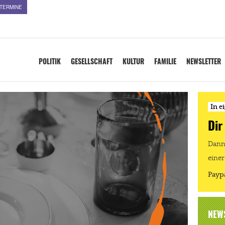
TERMINE
POLITIK
GESELLSCHAFT
KULTUR
FAMILIE
NEWSLETTER
In e
Dir
Dann 
einer
Payp
NEW