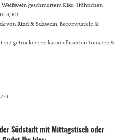
t in Weißwein geschmortem Kiko-Hühnchen
,
(€ 8,90)
ack von Rind & Schwein
, Baconwürfeln &
li
mit getrockneten, karamellisierten Tomaten &
 7-8
der Südstadt mit Mittagstisch oder