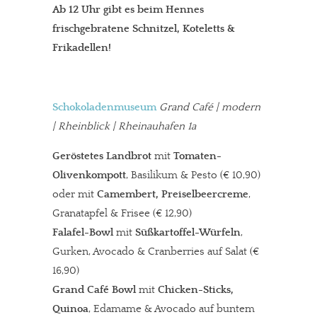
Ab 12 Uhr gibt es beim Hennes
frischgebratene Schnitzel, Koteletts &
Frikadellen!
Schokoladenmuseum
Grand Café
| modern
| Rheinblick | Rheinauhafen 1a
Geröstetes Landbrot
mit
Tomaten-
Olivenkompott
, Basilikum & Pesto (€ 10,90)
oder mit
Camembert, Preiselbeercreme
,
Granatapfel & Frisee (€ 12,90)
Falafel-Bowl
mit
Süßkartoffel-Würfeln
,
Gurken, Avocado & Cranberries auf Salat (€
16,90)
Grand Café Bowl
mit
Chicken-Sticks,
Quinoa
, Edamame & Avocado auf buntem