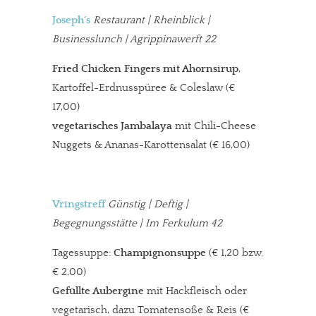
Joseph´s
Restaurant
| Rheinblick |
Businesslunch | Agrippinawerft 22
Fried Chicken Fingers mit Ahornsirup
,
Kartoffel-Erdnusspüree & Coleslaw
(€
17,00)
vegetarisches Jambalaya
mit Chili-Cheese
Nuggets & Ananas-Karottensalat
(€ 16,00)
Vringstreff
Günstig | Deftig |
Begegnungsstätte | Im Ferkulum 42
Tagessuppe:
Champignonsuppe
(€ 1,20 bzw.
€ 2,00)
Gefüllte Aubergine
mit Hackfleisch oder
vegetarisch, dazu Tomatensoße & Reis (€