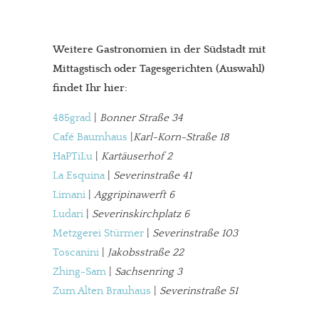
Weitere Gastronomien in der Südstadt mit
Mittagstisch oder Tagesgerichten (Auswahl)
findet Ihr hier:
485grad
|
Bonner Straße 34
Café Baumhaus
|
Karl-Korn-Straße 18
HaPTiLu
|
Kartäuserhof 2
In eigener Sache
La Esquina
|
Severinstraße 41
Dir gefällt unsere Arbeit?
Limani
|
Aggripinawerft 6
Ludari
|
Severinskirchplatz 6
meinesuedstadt.de finanziert sich durch Partnerprofile und
Metzgerei Stürmer
|
Severinstraße 103
Werbung. Beide Einnahmequellen sind in den letzten Monaten
Toscanini
|
Jakobsstraße 22
stark zurückgegangen.
Zhing-Sam
|
Sachsenring 3
Solltest Du unsere unabhängige Berichterstattung schätzen,
Zum Alten Brauhaus
|
Severinstraße 51
kannst Du uns mit einer kleinen Spende unterstützen.