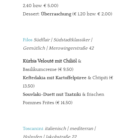
2,40 bzw. € 5,00)
Dessert:
Überraschung
(€ 1,20 bzw. € 2,00)
Filos
Südflair | Südstadtklassiker |
Gemütlich | Merowingerstraße 42
Kürbis Velouté mit Chiliöl
&
Basilikumcreme (€ 9,50)
Keftedakia
mit Kartoffelpüree
& Chtipiti (€
13,50)
Souvlaki-Duett mit Tzatziki
& frischen
Pommes Frites (€ 14,50)
Toscanini
italienisch
| mediterran |
Holzofen | Jakobstraße 22