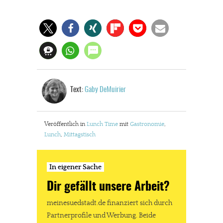
Text:
Gaby DeMuirier
Veröffentlich in
Lunch Time
mit
Gastronomie
,
Lunch
,
Mittagstisch
In eigener Sache
Dir gefällt unsere Arbeit?
meinesuedstadt.de finanziert sich durch
Partnerprofile und Werbung. Beide