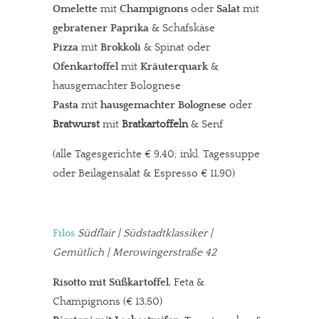
Omelette
mit
Champignons
oder
Salat
mit
gebratener Paprika
& Schafskäse
Pizza
mit
Brokkoli
& Spinat oder
Ofenkartoffel
mit
Kräuterquark
&
hausgemachter Bolognese
Pasta
mit
hausgemachter Bolognese
oder
Bratwurst
mit
Bratkartoffeln
& Senf
(alle Tagesgerichte € 9,40; inkl. Tagessuppe
oder Beilagensalat & Espresso € 11,90)
Filos
Südflair | Südstadtklassiker |
Gemütlich | Merowingerstraße 42
Risotto mit Süßkartoffel
, Feta &
Champignons (€ 13,50)