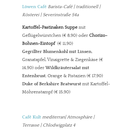
Löwen Café
Barista-Café
| traditionell |
Rösterei | Severinstraße 54a
Kartoffel-Pastinaken Suppe
mit
Geflügelwürstchen (€ 8,90) oder
Chorizo-
Bohnen-Eintopf
(€ 11,90)
Gegrillter Blumenkohl mit Linsen
,
Granatapfel, Vinaigrette & Ziegenkäse
(€
14,90) oder
Wildkräutersalat mit
Entenbrust
, Orange & Pistazien (€ 17,90)
Duke of Berkshire Bratwurst
mit Kartoffel-
Möhrenstampf (€ 15,90)
Café Kult
mediterran| Atmosphäre |
Terrasse | Chlodwigplatz 4