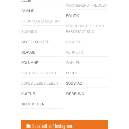
ALLE!
WOCHENEND-FREUDEN
FAMILIE
POLITIK
BILDUNG & ERZIEHUNG
BÜRGERBETEILIGUNG
SÜDKIDS
PARKSTADT SÜD
GESELLSCHAFT
UMWELT
GLAUBE
VERKEHR
KOLUMNE
WAHLEN
AUF EIN KÖLSCH MIT…
SPORT
LÜKES LIEBES LEBEN
SÜDSTADT
KULTUR
WERBUNG
NEUIGKEITEN
Die Südstadt auf Instagram.