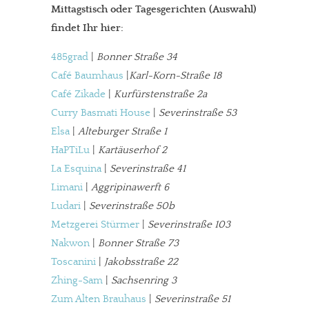
Mittagstisch oder Tagesgerichten (Auswahl)
findet Ihr hier:
485grad
|
Bonner Straße 34
Café Baumhaus
|
Karl-Korn-Straße 18
In eigener Sache
Café Zikade
|
Kurfürstenstraße 2a
Curry Basmati House
|
Severinstraße 53
Dir gefällt unsere Arbeit?
Elsa
|
Alteburger Straße 1
meinesuedstadt.de finanziert sich durch Partnerprofile und
HaPTiLu
|
Kartäuserhof 2
Werbung. Beide Einnahmequellen sind in den letzten Monaten
La Esquina
|
Severinstraße 41
Limani
|
Aggripinawerft 6
stark zurückgegangen.
Ludari
|
Severinstraße 50b
Solltest Du unsere unabhängige Berichterstattung schätzen,
Metzgerei Stürmer
|
Severinstraße 103
kannst Du uns mit einer kleinen Spende unterstützen.
Nakwon
|
Bonner Straße 73
Paypal - danke@meinesuedstadt.de
Toscanini
|
Jakobsstraße 22
Zhing-Sam
|
Sachsenring 3
Zum Alten Brauhaus
|
Severinstraße 51
JETZT SPENDEN
Schon erledigt!