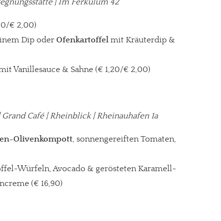
egegnungsstätte | Im Ferkulum 42
20/€ 2,00)
einem Dip oder
Ofenkartoffel
mit Kräuterdip &
mit Vanillesauce & Sahne (€ 1,20/€ 2,00)
| Grand Café | Rheinblick | Rheinauhafen 1a
en-Olivenkompott
, sonnengereiften Tomaten,
toffel-Würfeln, Avocado & gerösteten Karamell-
re Arbeit?
encreme
(€ 16,90)
ch Partnerprofile und Werbung. Beide Einnahmequellen sind in den let
erstattung schätzen, kannst Du uns mit einer kleinen Spende unterstüt