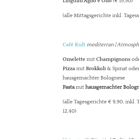
Linguini Aglio e Olio
(€ 15,50)
(alle Mittagsgerichte inkl. Tages
Café Kult
mediterran
| Atmosphä
Omelette
mit
Champignons
od
Pizza
mit
Brokkoli
& Spinat ode
hausgemachter Bolognese
Pasta
mit
hausgemachter Bolog
(alle Tagesgerichte € 9,90; inkl
12,40)