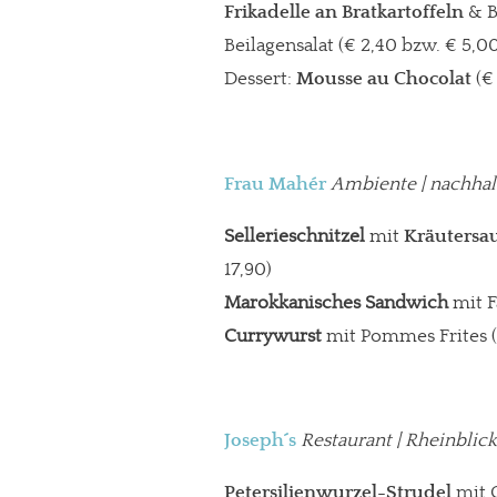
Frikadelle an Bratkartoffeln
& B
Beilagensalat (€ 2,40 bzw. € 5,0
Dessert:
Mousse au Chocolat
(€
Frau Mahér
Ambiente
| nachhal
Sellerieschnitzel
mit
Kräutersa
17,90)
Marokkanisches Sandwich
mit F
Currywurst
mit Pommes Frites (
Joseph´s
Restaurant
| Rheinblick
Petersilienwurzel-Strudel
mit 