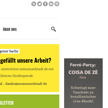
ÜBER UNS
igener Sache
 gefällt unsere Arbeit?
unterstütze meinesuedstadt.de mit
 kleinen Direktspende.
al - danke@meinesuedstadt.de
SLETTER