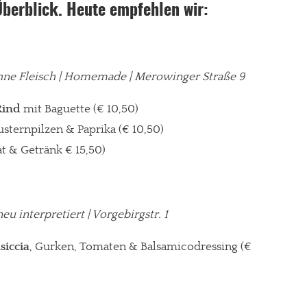
Überblick. Heute empfehlen wir:
hne Fleisch | Homemade | Merowinger Straße 9
Rind
mit Baguette (€ 10,50)
usternpilzen & Paprika
(€ 10,50)
at & Getränk € 15,50)
 neu interpretiert | Vorgebirgstr. 1
siccia
, Gurken, Tomaten & Balsamicodressing (€