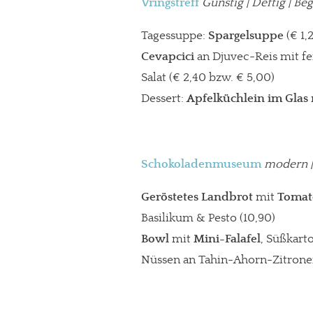
Vringstreff
Günstig | Deftig | B
Tagessuppe:
Spargelsuppe
(€ 1,
Cevapcici
an Djuvec-Reis mit f
Salat (€ 2,40 bzw. € 5,00)
Dessert:
Apfelküchlein im Glas
Schokoladenmuseum
modern
Geröstetes Landbrot
mit
Tomat
Basilikum & Pesto (10,90)
In eigener Sache
Bowl
mit
Mini-Falafel
, Süßkar
Dir gefällt unse
Nüssen an Tahin-Ahorn-Zitron
meinesuedstadt.de finanziert sich dur
Solltest Du unsere unabhängige Bericht