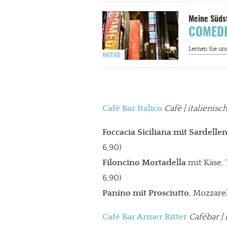
Paypal - danke@meinesuedstadt.de
COMEDIA
JETZT SPENDEN
Schon erledi
Café Bar Italico
Café | italienis
Foccacia Siciliana mit Sardelle
6,90)
Filoncino Mortadella
mit Käse,
6,90)
Panino mit Prosciutto
, Mozzare
Café Bar Armer Ritter
Cafébar
| 