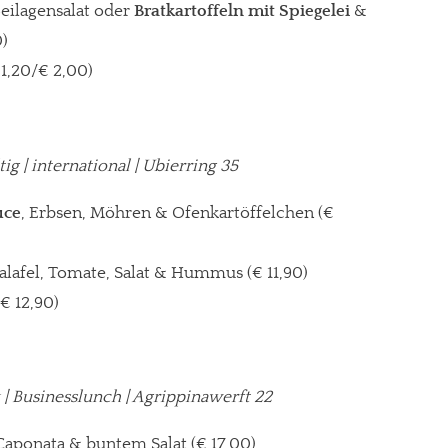
eilagensalat oder
Bratkartoffeln mit Spiegelei
&
0)
 1,20/€ 2,00)
tig | international | Ubierring 35
uce
, Erbsen, Möhren & Ofenkartöffelchen (€
alafel, Tomate, Salat & Hummus (€ 11,90)
€ 12,90)
 | Businesslunch | Agrippinawerft 22
Caponata & buntem Salat
(€ 17,00)