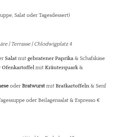
suppe, Salat oder Tagesdessert)
re | Terrasse | Chlodwigplatz 4
er
Salat
mit
gebratener Paprika
& Schafskäse
r
Ofenkartoffel
mit
Kräuterquark
&
nese
oder
Bratwurst
mit
Bratkartoffeln
& Senf
. Tagessuppe oder Beilagensalat & Espresso €