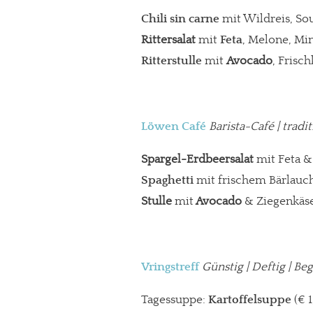
Chili sin carne
mit Wildreis, So
Rittersalat
mit
Feta
, Melone, Min
Ritterstulle
mit
Avocado
, Frisc
Löwen Café
Barista-Café
| tradi
Spargel-Erdbeersalat
mit Feta &
Spaghetti
mit frischem Bärlauc
Stulle
mit
Avocado
& Ziegenkäse 
Vringstreff
Günstig | Deftig | B
Tagessuppe:
Kartoffelsuppe
(€ 1