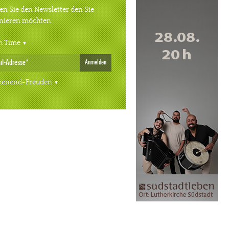
n Sie den Newsletter den Sie
nieren möchten.
h Time
Anmelden
enend-Freuden