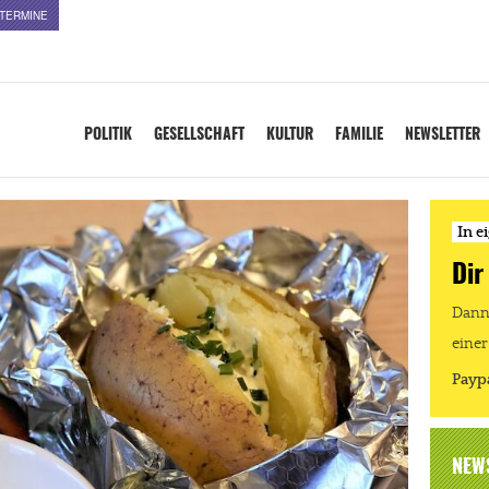
TERMINE
POLITIK
GESELLSCHAFT
KULTUR
FAMILIE
NEWSLETTER
In e
Dir
Dann 
einer
Payp
NEW