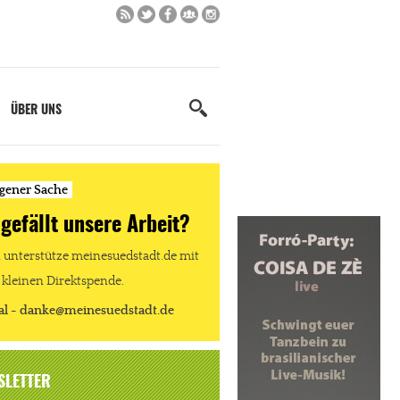
ÜBER UNS
igener Sache
 gefällt unsere Arbeit?
unterstütze meinesuedstadt.de mit
 kleinen Direktspende.
al - danke@meinesuedstadt.de
SLETTER