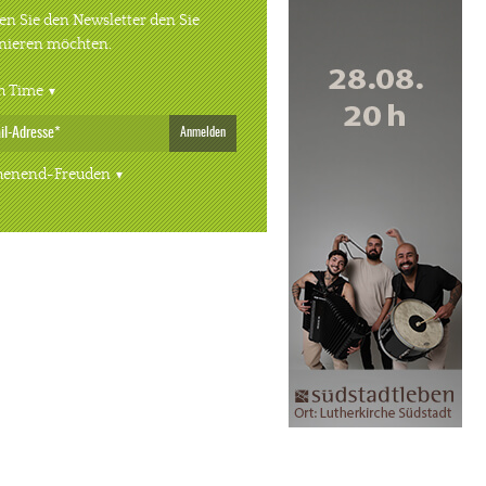
n Sie den Newsletter den Sie
nieren möchten.
h Time
Anmelden
enend-Freuden