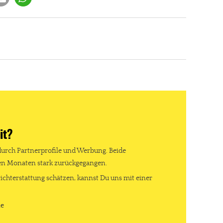
it?
durch Partnerprofile und Werbung. Beide
ten Monaten stark zurückgegangen.
ichterstattung schätzen, kannst Du uns mit einer
re Arbeit?
de
ch Partnerprofile und Werbung. Beide Einnahmequellen sind in den let
erstattung schätzen, kannst Du uns mit einer kleinen Spende unterstüt