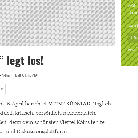
Wähle
abon
Lunc
Woch
 legt los!
d:
Gebhardt, Moll & Soliz GbR
te
m 15. April berichtet
MEINE SÜDSTADT
täglich
uell, kritisch, persönlich, nachdenklich,
it, denn dem schönsten Viertel Kölns fehlte
fo- und Diskussionsplattform.