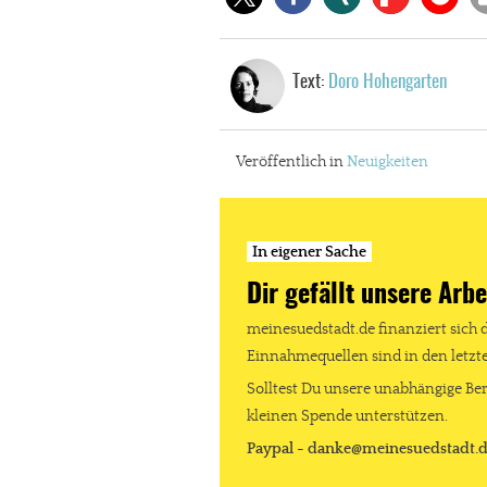
Text:
Doro Hohengarten
Veröffentlich in
Neuigkeiten
In eigener Sache
Dir gefällt unsere Arbe
meinesuedstadt.de finanziert sich 
In eigener Sache
Einnahmequellen sind in den letz
Solltest Du unsere unabhängige Ber
Dir gefällt unse
kleinen Spende unterstützen.
Paypal - danke@meinesuedstadt.
meinesuedstadt.de finanziert sich dur
Solltest Du unsere unabhängige Bericht