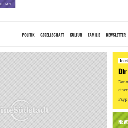
TERMINE
POLITIK
GESELLSCHAFT
KULTUR
FAMILIE
NEWSLETTER
In e
Dir
Dann 
einer
Payp
NEW