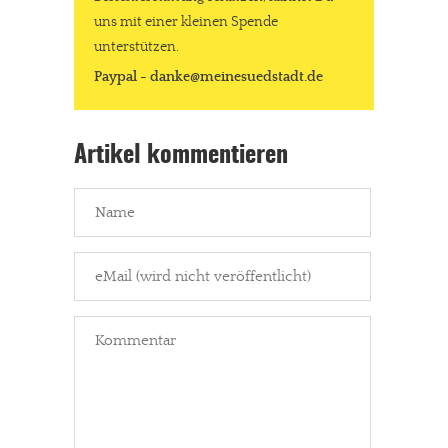
uns mit einer kleinen Spende
unterstützen.
Paypal - danke@meinesuedstadt.de
In eigener Sache
Dir gefällt unsere Arbeit?
Artikel kommentieren
meinesuedstadt.de finanziert sich durch Partnerprofile und
Werbung. Beide Einnahmequellen sind in den letzten Monaten
stark zurückgegangen.
Solltest Du unsere unabhängige Berichterstattung schätzen,
kannst Du uns mit einer kleinen Spende unterstützen.
Paypal - danke@meinesuedstadt.de
JETZT SPENDEN
Schon erledigt!