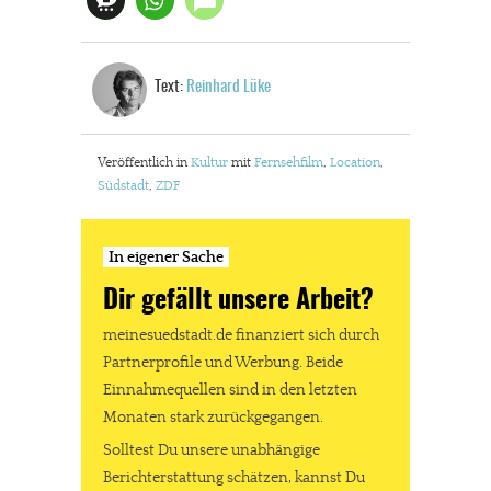
In eigener Sache
Text:
Reinhard Lüke
Dir gefällt unsere Arbeit?
Veröffentlich in
Kultur
mit
Fernsehfilm
,
Location
,
meinesuedstadt.de finanziert sich durch Partnerprofile und
Südstadt
,
ZDF
Werbung. Beide Einnahmequellen sind in den letzten Monaten
stark zurückgegangen.
In eigener Sache
Solltest Du unsere unabhängige Berichterstattung schätzen,
Dir gefällt unsere Arbeit?
kannst Du uns mit einer kleinen Spende unterstützen.
meinesuedstadt.de finanziert sich durch
Paypal - danke@meinesuedstadt.de
Partnerprofile und Werbung. Beide
Einnahmequellen sind in den letzten
Monaten stark zurückgegangen.
JETZT SPENDEN
Schon erledigt!
Solltest Du unsere unabhängige
Berichterstattung schätzen, kannst Du