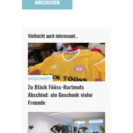
Vielleicht auch interessant…
AUFGESCHNAPPT
Zu Bläck Fööss-Hartmuts
Abschied: ein Geschenk vieler
In eigener Sache
Freunde
Dir gefällt unsere Arbeit?
meinesuedstadt.de finanziert sich durch Partnerprofile und