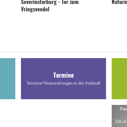
Severinstorburg - Tor zum
Naturm
Vringsveedel
Termine
Termine/Veranstaltungen in der Südstadt