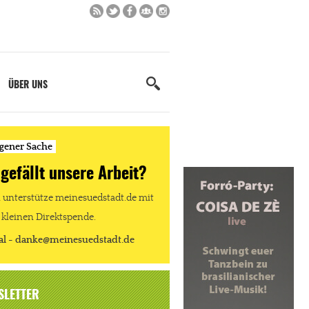
ÜBER UNS
igener Sache
 gefällt unsere Arbeit?
unterstütze meinesuedstadt.de mit
 kleinen Direktspende.
al - danke@meinesuedstadt.de
SLETTER