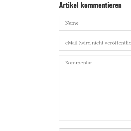
Artikel kommentieren
In eigener Sache
Dir gefällt unse
meinesuedstadt.de finanziert sich dur
Solltest Du unsere unabhängige Bericht