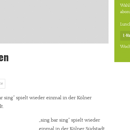
Wähle
abon
Lunc
Woch
en
te
ar sing“ spielt wieder einmal in der Kölner
t.
„sing bar sing“ spielt wieder
einmal in der Kölner Südstadt.