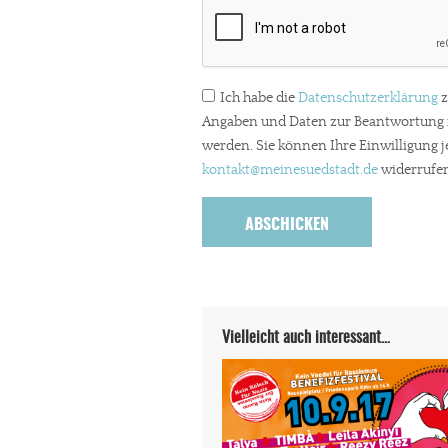
Paypal - danke@meinesuedstadt.de
Ich habe die
Datenschutzerklärung
z
JETZT SPENDEN
Schon erledi
Angaben und Daten zur Beantwortung m
werden. Sie können Ihre Einwilligung j
kontakt
@meinesuedstadt.de
widerrufen
Vielleicht auch interessant…