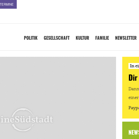
TERMINE
POLITIK
GESELLSCHAFT
KULTUR
FAMILIE
NEWSLETTER
In e
Dir
Dann 
einer
Payp
NEW