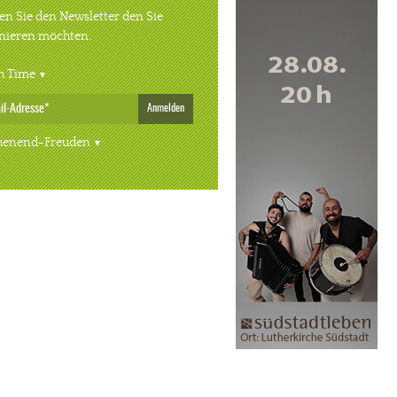
n Sie den Newsletter den Sie
nieren möchten.
h Time
Anmelden
enend-Freuden