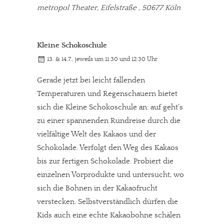
metropol Theater, Eifelstraße , 50677 Köln
Kleine Schokoschule
13. & 14.7., jeweils um 11:30 und 12:30 Uhr
Gerade jetzt bei leicht fallenden
Temperaturen und Regenschauern bietet
sich die Kleine Schokoschule an: auf geht’s
zu einer spannenden Rundreise durch die
vielfältige Welt des Kakaos und der
In eigener Sache
Schokolade. Verfolgt den Weg des Kakaos
bis zur fertigen Schokolade. Probiert die
Dir gefällt unsere Arbeit?
einzelnen Vorprodukte und untersucht, wo
sich die Bohnen in der Kakaofrucht
meinesuedstadt.de finanziert sich durch Partnerprofile und
verstecken. Selbstverständlich dürfen die
Werbung. Beide Einnahmequellen sind in den letzten Monaten
Kids auch eine echte Kakaobohne schälen
stark zurückgegangen.