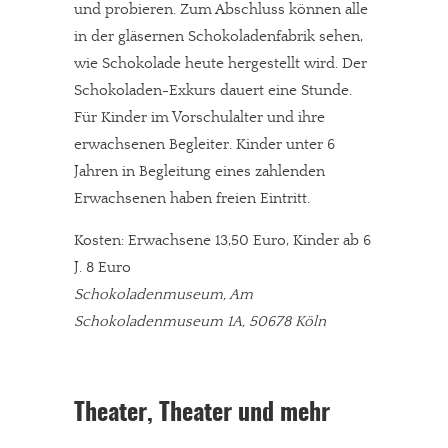
und probieren. Zum Abschluss können alle
Solltest Du unsere unabhängige Berichterstattung schätzen,
in der gläsernen Schokoladenfabrik sehen,
kannst Du uns mit einer kleinen Spende unterstützen.
wie Schokolade heute hergestellt wird. Der
Paypal - danke@meinesuedstadt.de
Schokoladen-Exkurs dauert eine Stunde.
Für Kinder im Vorschulalter und ihre
erwachsenen Begleiter. Kinder unter 6
JETZT SPENDEN
Schon erledigt!
Jahren in Begleitung eines zahlenden
Erwachsenen haben freien Eintritt.
Kosten: Erwachsene 13,50 Euro, Kinder ab 6
J. 8 Euro
Schokoladenmuseum, Am
Schokoladenmuseum 1A, 50678 Köln
Theater, Theater und mehr