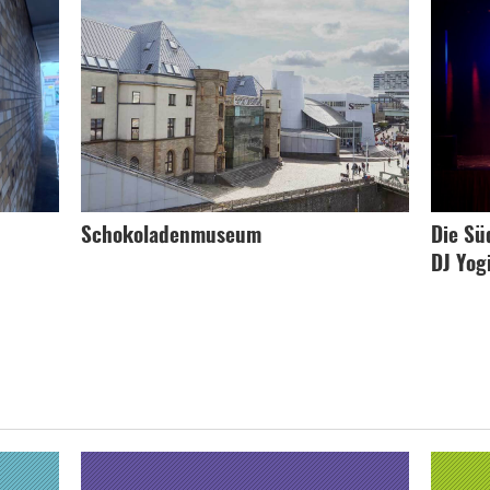
Schokoladenmuseum
Die Sü
DJ Yog