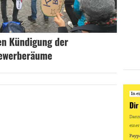
en Kündigung der
Gewerberäume
In e
Dir
Dann 
einer
Payp