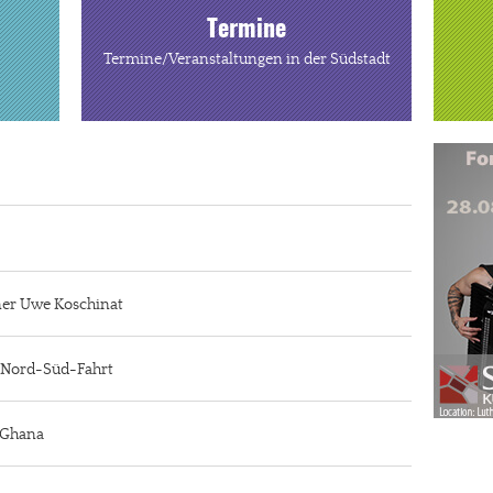
Termine
Termine/Veranstaltungen in der Südstadt
iner Uwe Koschinat
r Nord-Süd-Fahrt
n Ghana