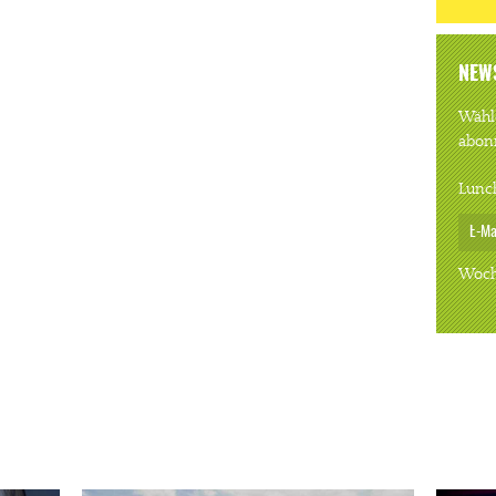
NEW
Wähle
abon
Lunc
Woch